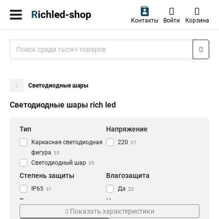
Контакты
Войти
Корзина
Светодиодные шары
Светодиодные шары rich led
Тип
Напряжение
Каркасная светодиодная
220
37
фигура
35
Светодиодный шар
35
Степень защиты
Влагозащита
IP65
Да
31
23
Размер
Цвет
Показать характеристики
90см
Фиолетовый
2
1