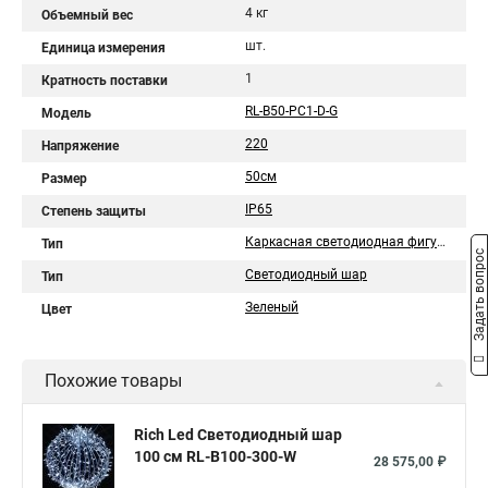
4 кг
Объемный вес
шт.
Единица измерения
1
Кратность поставки
RL-B50-PC1-D-G
Модель
220
Напряжение
50см
Размер
IP65
Степень защиты
Каркасная светодиодная фигура
Тип
Задать вопрос
Светодиодный шар
Тип
Зеленый
Цвет
Похожие товары
Rich Led Светодиодный шар
100 см RL-B100-300-W
28 575,00 ₽