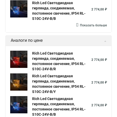
Rich Led Светодиодная
Гирлянда нить белая светодиодная
гирлянда, соединяемая,
2 774,00 ₽
постоянное свечение, IP54 RL-
Купить гирлянда нить светодиодная
S10C-24V-B/B
Гирлянды нити светодиодные
Показать больше
Гирлянды светодиодные нить купить
Нить светодиодная уличная
Аналоги по цене
Что такое светодиодная гирлянда нить
Rich Led Светодиодная
Светодиодные гирлянды нить купить
гирлянда, соединяемая,
2 774,00 ₽
постоянное свечение, IP54 RL-
Лампы на светодиодных нитях
S10C-24V-B/R
Купить светодиодные гирлянды нить
Rich Led Светодиодная
гирлянда, соединяемая,
Светодиодные led гирлянды нить
2 774,00 ₽
постоянное свечение, IP54 RL-
Светодиодные нить на батарейках
S10C-24V-B/Y
Rich Led Светодиодная
Лампа светодиодная с нитью
гирлянда, соединяемая,
2 774,00 ₽
Светодиодные лампы с нитью
постоянное свечение, IP54 RL-
S10C-24V-B/B
Светодиодная с нитью
Лампа на светодиодных нитях