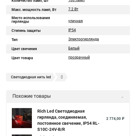
100 ламп
Количество ламп, шт
7.2 Вт
Макс. мощность ламп, Вт
Место использования
уличная
гирлянды
IP54
Степень защиты
Электрогирлянда
Тип
Белый
Цвет свечения
прозрачный
Цвет товара
Светодиодная нить led
Гирлянда светодиодная нить купить
Похожие товары
Уличная светодиодная нить
Светодиодная нить от батареек
Rich Led Светодиодная
гирлянда, соединяемая,
Светодиодная нить уличная
2 774,00 ₽
постоянное свечение, IP54 RL-
Гирлянда светодиодная нить белая
S10C-24V-B/R