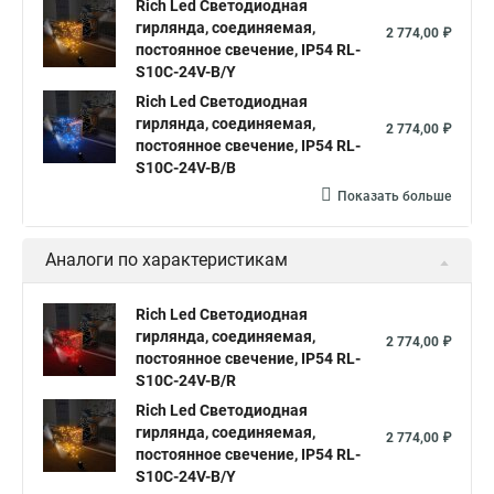
Что такое светодиодная нить
Rich Led Светодиодная
Гирлянды светодиодная нить
гирлянда, соединяемая,
2 774,00 ₽
Светодиодные лампы светодиодная нить
постоянное свечение, IP54 RL-
S10C-24V-B/Y
Светодиодные нити в лампах
Rich Led Светодиодная
Гирлянды светодиодные нити
гирлянда, соединяемая,
2 774,00 ₽
постоянное свечение, IP54 RL-
Светодиодные нити 10 м
S10C-24V-B/B
Светодиодные лампы светодиодные нити
Показать больше
Светодиодный нить
Гирлянды нити купить светодиодные
Аналоги по характеристикам
Светодиодные нити гирлянды
Нить led светодиодная гирлянда
Rich Led Светодиодная
Светодиодная гирлянда нить led
гирлянда, соединяемая,
2 774,00 ₽
постоянное свечение, IP54 RL-
Гирлянда светодиодная белая нить
S10C-24V-B/R
Светодиодная гирлянда нить белый
Rich Led Светодиодная
гирлянда, соединяемая,
2 774,00 ₽
Светодиодные гирлянды нити
постоянное свечение, IP54 RL-
S10C-24V-B/Y
Светодиодная гирлянда нить 10