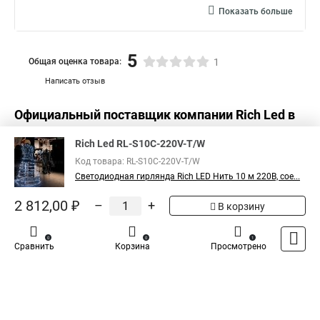
Показать больше
Нить гирлянда светодиодная купить
5
Общая оценка товара:
1
Написать отзыв
Официальный поставщик компании
Rich Led
в
России
Rich Led RL-S10C-220V-T/W
Код товара: RL-S10C-220V-T/W
Светодиодная гирлянда Rich LED Нить 10 м 220В, сое...
2 812,00 ₽
–
+
В корзину
0
0
1
Сравнить
Корзина
Просмотрено
Каталог
Оплата
Доставка
Контакты
Войти