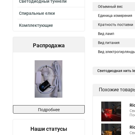
Светодиодный туннели
Объемный вес
Спиральные елки
Единица измерения
Кратность поставки
Комплектующие
Вид ламп
Вид питания
Распродажа
Вид электрогирлянд
Светодиодная нить l
Светодиодная нить у
Похожие товар
Светодиодные лампы
Светодиодные лампы
Ri
Подробнее
Нить led светодиодн
Св
По
Светодиодные гирля
Ri
Наши статусы
Гирлянды нити свет
Св