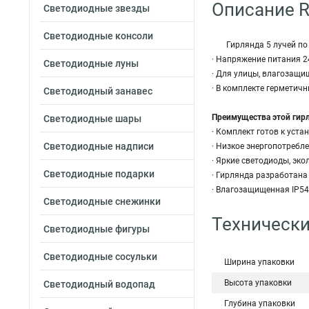
Описание R
Светодиодные звезды
Светодиодные консоли
Гирлянда 5 лучей по
· Напряжение питания 2
Светодиодные луны
· Для улицы, влагозащи
· В комплекте герметич
Светодиодный занавес
Преимущества этой гир
Светодиодные шары
· Комплект готов к уста
Светодиодные надписи
· Низкое энергопотребл
· Яркие светодиоды, эк
Светодиодные подарки
· Гирлянда разработана
· Влагозащищенная IP54,
Светодиодные снежинки
Технически
Светодиодные фигуры
Светодиодные сосульки
Ширина упаковки
Высота упаковки
Светодиодный водопад
Глубина упаковки