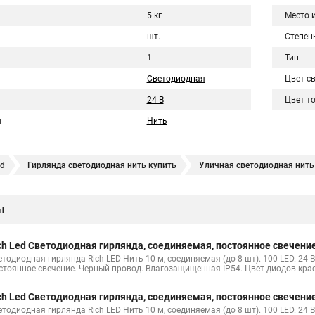
5 кг
Место 
шт.
Степен
1
Тип
Светодиодная
Цвет с
24 В
Цвет т
ы
Нить
ed
Гирлянда светодиодная нить купить
Уличная светодиодная нить
личная
Гирлянда светодиодная нить белая
Что такое светодиодна
ы
 светодиодная нить
Светодиодные нити в лампах
Гирлянды свето
 светодиодные нити
Светодиодный нить
Гирлянды нити купить с
ch Led Светодиодная гирлянда, соединяемая, постоянное свечение
ая гирлянда
Светодиодная гирлянда нить led
Гирлянда светодиодна
етодиодная гирлянда Rich LED Нить 10 м, соединяемая (до 8 шт). 100 LED. 24 
стоянное свечение. Черный провод. Влагозащищенная IP54. Цвет диодов кра
нды нити
Светодиодная гирлянда нить 10
Гирлянда нить белая св
ch Led Светодиодная гирлянда, соединяемая, постоянное свечение
одиодные
Гирлянды светодиодные нить купить
Нить светодиодная
етодиодная гирлянда Rich LED Нить 10 м, соединяемая (до 8 шт). 100 LED. 24 