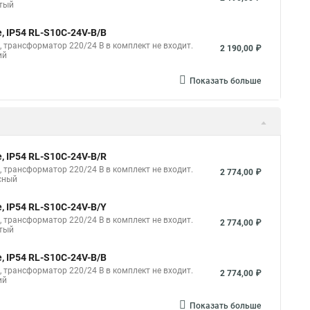
лтый
ные гирлянды нить
Светодиодные led гирлянды нить
, IP54 RL-S10C-24V-B/B
с нитью
Светодиодная с нитью
B, трансформатор 220/24 В в комплект не входит.
2 190,00 ₽
ий
Показать больше
, IP54 RL-S10C-24V-B/R
B, трансформатор 220/24 В в комплект не входит.
2 774,00 ₽
сный
, IP54 RL-S10C-24V-B/Y
B, трансформатор 220/24 В в комплект не входит.
2 774,00 ₽
лтый
, IP54 RL-S10C-24V-B/B
B, трансформатор 220/24 В в комплект не входит.
2 774,00 ₽
ий
Показать больше