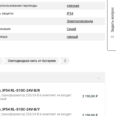
использования гирлянды
уличная
Задать вопрос
ь защиты
IP54
Электрогирлянда
вечения
Синий
овара
черный
Светодиодная нить от батареек
я нить
Гирлянды светодиодная нить
диодные нити
Светодиодные нити 10 м
ветодиодные
Светодиодные нити гирлянды
, IP54 RL-S10C-24V-B/R
я белая нить
Светодиодная гирлянда нить белый
B, трансформатор 220/24 В в комплект не входит.
2 190,00 ₽
сный
етодиодная
Купить гирлянда нить светодиодная
, IP54 RL-S10C-24V-B/Y
 уличная
Что такое светодиодная гирлянда нить
B, трансформатор 220/24 В в комплект не входит.
2 190,00 ₽