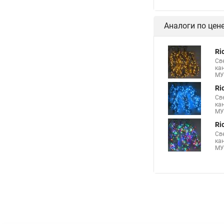
Аналоги по цен
Ri
Св
ка
МУ
Ri
Св
ка
МУ
Ri
Св
ка
МУ