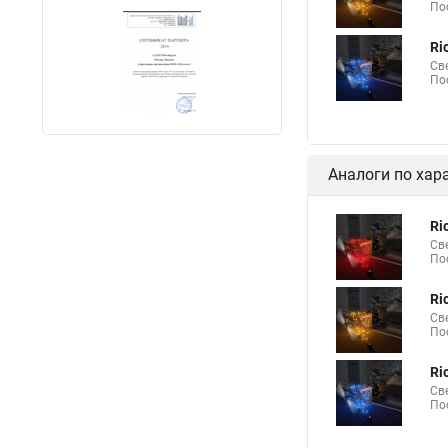
По
Светодиодные гирля
Ri
Светодиодные нить н
Св
По
Лампа на светодиодн
Аналоги по хар
Ri
Св
По
Ri
Св
По
Ri
Св
По