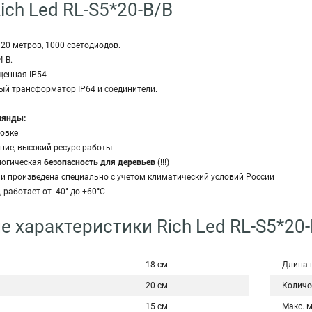
ich Led RL-S5*20-B/B
 20 метров, 1000 светодиодов.
4 В.
щенная IP54
ный трансформатор IP64 и соединители.
лянды:
новке
ение, высокий ресурс работы
ологическая
безопасность для деревьев
(!!!)
 и произведена специально с учетом климатический условий России
 работает от -40° до +60°C
е характеристики Rich Led RL-S5*20
18 см
Длина 
20 см
Количе
15 см
Макс. 