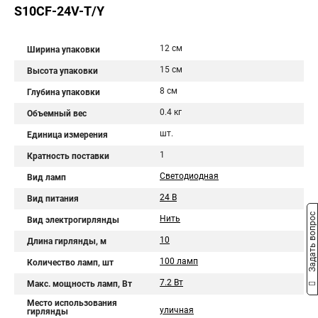
S10CF-24V-T/Y
12 см
Ширина упаковки
15 см
Высота упаковки
8 см
Глубина упаковки
0.4 кг
Объемный вес
шт.
Единица измерения
1
Кратность поставки
Светодиодная
Вид ламп
24 В
Вид питания
Задать вопрос
Нить
Вид электрогирлянды
10
Длина гирлянды, м
100 ламп
Количество ламп, шт
7.2 Вт
Макс. мощность ламп, Вт
Место использования
уличная
гирлянды