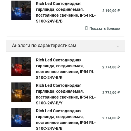
Rich Led Светодиодная
Гирлянды светодиодные нити
гирлянда, соединяемая,
2 190,00 ₽
постоянное свечение, IP54 RL-
Светодиодные нити 10 м
S10C-24V-B/B
Светодиодные лампы светодиодные нити
Показать больше
Светодиодный нить
Гирлянды нити купить светодиодные
Аналоги по характеристикам
Светодиодные нити гирлянды
Нить led светодиодная гирлянда
Rich Led Светодиодная
Светодиодная гирлянда нить led
гирлянда, соединяемая,
2 774,00 ₽
постоянное свечение, IP54 RL-
Гирлянда светодиодная белая нить
S10C-24V-B/R
Светодиодная гирлянда нить белый
Rich Led Светодиодная
гирлянда, соединяемая,
2 774,00 ₽
Светодиодные гирлянды нити
постоянное свечение, IP54 RL-
S10C-24V-B/Y
Светодиодная гирлянда нить 10
Rich Led Светодиодная
Гирлянда нить белая светодиодная
гирлянда, соединяемая,
2 774,00 ₽
постоянное свечение, IP54 RL-
Купить гирлянда нить светодиодная
S10C-24V-B/B