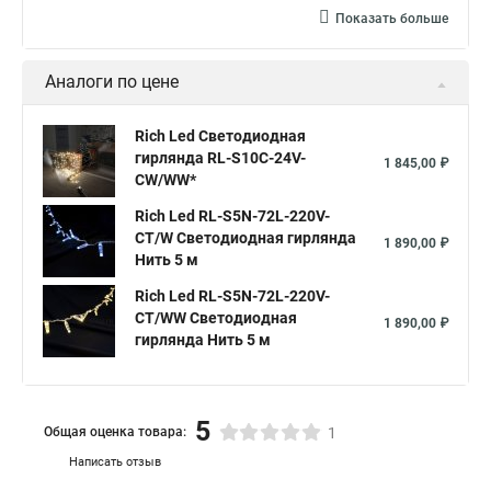
Гирлянды нити светодиодные
Показать больше
Гирлянды светодиодные нить купить
Нить светодиодная уличная
Аналоги по цене
Что такое светодиодная гирлянда нить
Rich Led Светодиодная
Светодиодные гирлянды нить купить
гирлянда RL-S10C-24V-
1 845,00 ₽
CW/WW*
Лампы на светодиодных нитях
Rich Led RL-S5N-72L-220V-
Купить светодиодные гирлянды нить
CT/W Светодиодная гирлянда
1 890,00 ₽
Светодиодные led гирлянды нить
Нить 5 м
Светодиодные нить на батарейках
Rich Led RL-S5N-72L-220V-
CT/WW Светодиодная
1 890,00 ₽
Лампа светодиодная с нитью
гирлянда Нить 5 м
Светодиодные лампы с нитью
Светодиодная с нитью
Лампа на светодиодных нитях
5
Общая оценка товара:
1
Нить гирлянда светодиодная купить
Написать отзыв