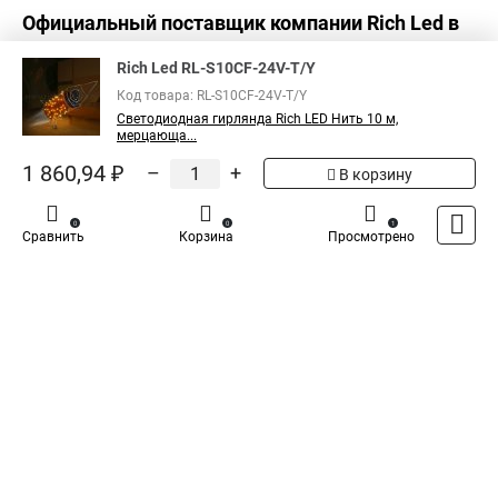
Официальный поставщик компании
Rich Led
в
России
Rich Led RL-S10CF-24V-T/Y
Код товара: RL-S10CF-24V-T/Y
Светодиодная гирлянда Rich LED Нить 10 м,
мерцающа...
1 860,94 ₽
–
+
В корзину
0
0
1
Сравнить
Корзина
Просмотрено
Каталог
Оплата
Доставка
Контакты
Войти