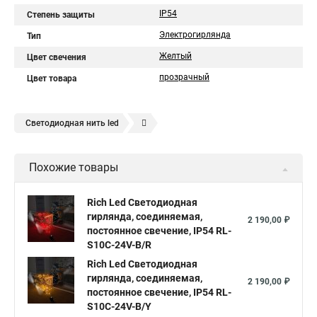
IP54
Степень защиты
Электрогирлянда
Тип
Желтый
Цвет свечения
прозрачный
Цвет товара
Светодиодная нить led
Гирлянда светодиодная нить купить
Похожие товары
Уличная светодиодная нить
Светодиодная нить от батареек
Rich Led Светодиодная
гирлянда, соединяемая,
Светодиодная нить уличная
2 190,00 ₽
постоянное свечение, IP54 RL-
Гирлянда светодиодная нить белая
S10C-24V-B/R
Что такое светодиодная нить
Rich Led Светодиодная
Гирлянды светодиодная нить
гирлянда, соединяемая,
2 190,00 ₽
Светодиодные лампы светодиодная нить
постоянное свечение, IP54 RL-
S10C-24V-B/Y
Светодиодные нити в лампах