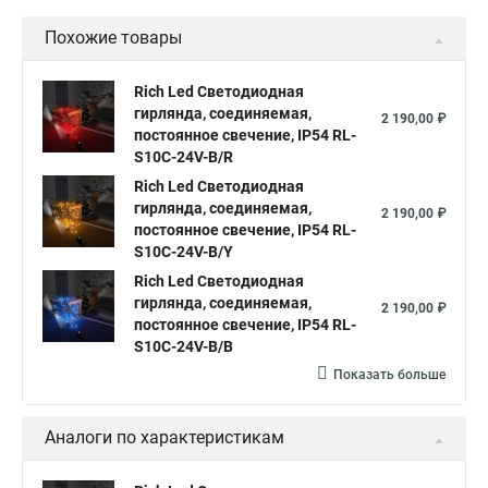
Гирлянда светодиодная нить купить
Похожие товары
Уличная светодиодная нить
Светодиодная нить от батареек
Rich Led Светодиодная
гирлянда, соединяемая,
Светодиодная нить уличная
2 190,00 ₽
постоянное свечение, IP54 RL-
Гирлянда светодиодная нить белая
S10C-24V-B/R
Что такое светодиодная нить
Rich Led Светодиодная
Гирлянды светодиодная нить
гирлянда, соединяемая,
2 190,00 ₽
Светодиодные лампы светодиодная нить
постоянное свечение, IP54 RL-
S10C-24V-B/Y
Светодиодные нити в лампах
Rich Led Светодиодная
Гирлянды светодиодные нити
гирлянда, соединяемая,
2 190,00 ₽
постоянное свечение, IP54 RL-
Светодиодные нити 10 м
S10C-24V-B/B
Светодиодные лампы светодиодные нити
Показать больше
Светодиодный нить
Гирлянды нити купить светодиодные
Аналоги по характеристикам
Светодиодные нити гирлянды
Нить led светодиодная гирлянда