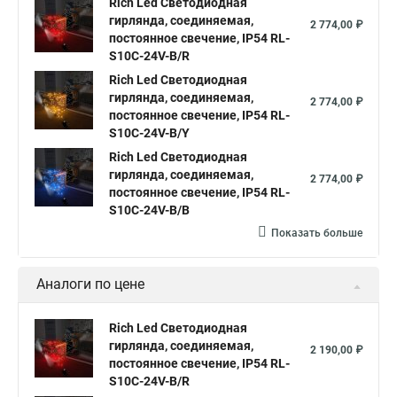
Rich Led Светодиодная
Светодиодная гирлянда нить led
гирлянда, соединяемая,
2 774,00 ₽
постоянное свечение, IP54 RL-
Гирлянда светодиодная белая нить
S10C-24V-B/R
Светодиодная гирлянда нить белый
Rich Led Светодиодная
гирлянда, соединяемая,
2 774,00 ₽
Светодиодные гирлянды нити
постоянное свечение, IP54 RL-
S10C-24V-B/Y
Светодиодная гирлянда нить 10
Rich Led Светодиодная
Гирлянда нить белая светодиодная
гирлянда, соединяемая,
2 774,00 ₽
постоянное свечение, IP54 RL-
Купить гирлянда нить светодиодная
S10C-24V-B/B
Гирлянды нити светодиодные
Показать больше
Гирлянды светодиодные нить купить
Нить светодиодная уличная
Аналоги по цене
Что такое светодиодная гирлянда нить
Rich Led Светодиодная
Светодиодные гирлянды нить купить
гирлянда, соединяемая,
2 190,00 ₽
постоянное свечение, IP54 RL-
Лампы на светодиодных нитях
S10C-24V-B/R