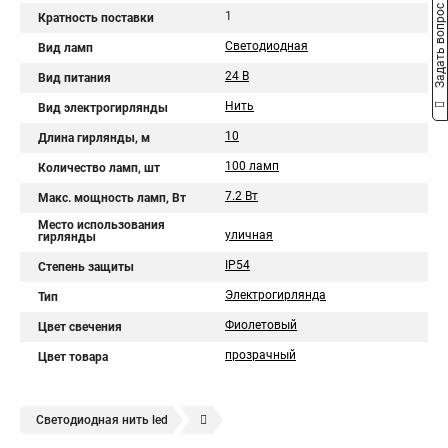
Задать вопрос
1
Кратность поставки
Светодиодная
Вид ламп
24 В
Вид питания
Нить
Вид электрогирлянды
10
Длина гирлянды, м
100 ламп
Количество ламп, шт
7.2 Вт
Макс. мощность ламп, Вт
Место использования
уличная
гирлянды
IP54
Степень защиты
Электрогирлянда
Тип
Фиолетовый
Цвет свечения
прозрачный
Цвет товара
Светодиодная нить led