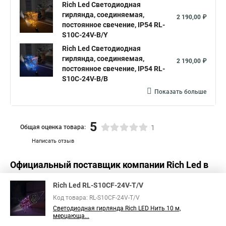
Купить светодиодные гирлянды нить
Rich Led Светодиодная
гирлянда, соединяемая,
Светодиодные led гирлянды нить
2 190,00 ₽
постоянное свечение, IP54 RL-
Светодиодные нить на батарейках
S10C-24V-B/Y
Rich Led Светодиодная
Лампа светодиодная с нитью
гирлянда, соединяемая,
2 190,00 ₽
Светодиодные лампы с нитью
постоянное свечение, IP54 RL-
S10C-24V-B/B
Светодиодная с нитью
Лампа на светодиодных нитях
Показать больше
Нить гирлянда светодиодная купить
5
Общая оценка товара:
1
Написать отзыв
Официальный поставщик компании
Rich Led
в
России
Rich Led RL-S10CF-24V-T/V
Код товара: RL-S10CF-24V-T/V
Светодиодная гирлянда Rich LED Нить 10 м,
мерцающа...