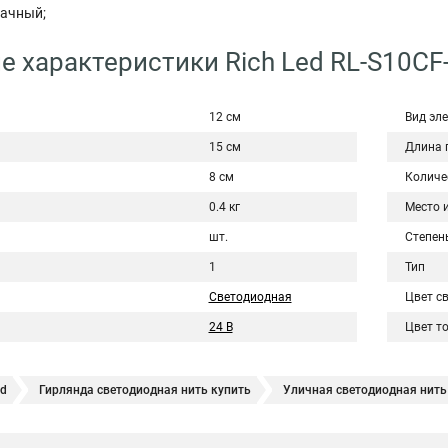
рачный;
е характеристики Rich Led RL-S10CF
12 см
Вид эл
15 см
Длина 
8 см
Количе
0.4 кг
Место 
шт.
Степен
1
Тип
Светодиодная
Цвет с
24 В
Цвет т
ed
Гирлянда светодиодная нить купить
Уличная светодиодная нить
личная
Гирлянда светодиодная нить белая
Что такое светодиодна