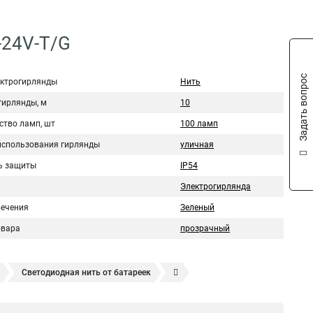
-24V-T/G
Задать вопрос
ектрогирлянды
Нить
гирлянды, м
10
ство ламп, шт
100 ламп
использования гирлянды
уличная
ь защиты
IP54
Электрогирлянда
вечения
Зеленый
овара
прозрачный
Светодиодная нить от батареек
я нить
Гирлянды светодиодная нить