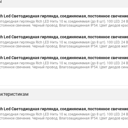
ы
 светодиодная нить
Светодиодные нити в лампах
Гирлянды свето
 светодиодные нити
Светодиодный нить
Гирлянды нити купить с
ch Led Светодиодная гирлянда, соединяемая, постоянное свечение
ая гирлянда
Светодиодная гирлянда нить led
Гирлянда светодиодна
етодиодная гирлянда Rich LED Нить 10 м, соединяемая (до 8 шт). 100 LED. 24 
стоянное свечение. Черный провод. Влагозащищенная IP54. Цвет диодов кра
нды нити
Светодиодная гирлянда нить 10
Гирлянда нить белая св
ch Led Светодиодная гирлянда, соединяемая, постоянное свечение
одиодные
Гирлянды светодиодные нить купить
Нить светодиодная
етодиодная гирлянда Rich LED Нить 10 м, соединяемая (до 8 шт). 100 LED. 24 
стоянное свечение. Черный провод. Влагозащищенная IP54. Цвет диодов же
нды нить купить
Лампы на светодиодных нитях
Купить светодиод
ch Led Светодиодная гирлянда, соединяемая, постоянное свечение
а батарейках
Лампа светодиодная с нитью
Светодиодные лампы 
етодиодная гирлянда Rich LED Нить 10 м, соединяемая (до 8 шт). 100 LED. 24 
стоянное свечение. Черный провод. Влагозащищенная IP54. Цвет диодов син
ых нитях
Нить гирлянда светодиодная купить
актеристикам
ch Led Светодиодная гирлянда, соединяемая, постоянное свечение
етодиодная гирлянда Rich LED Нить 10 м, соединяемая (до 8 шт). 100 LED. 24 
стоянное свечение. Черный провод. Влагозащищенная IP54. Цвет диодов кра