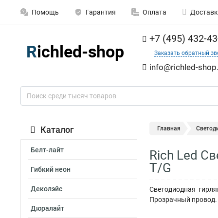
Помощь
Гарантия
Оплата
Доставк
+7 (495) 432-43
Заказать обратный зв
info@richled-shop
Каталог
Главная
Светод
Белт-лайт
Rich Led С
T/G
Гибкий неон
Деколэйс
Светодиодная гирля
Прозрачный провод.
Дюралайт