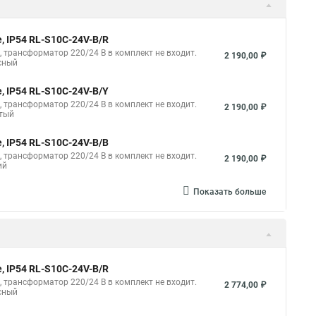
диодные нити
Светодиодные нити 10 м
ветодиодные
Светодиодные нити гирлянды
, IP54 RL-S10C-24V-B/R
я белая нить
Светодиодная гирлянда нить белый
B, трансформатор 220/24 В в комплект не входит.
2 190,00 ₽
сный
етодиодная
Купить гирлянда нить светодиодная
, IP54 RL-S10C-24V-B/Y
 уличная
Что такое светодиодная гирлянда нить
B, трансформатор 220/24 В в комплект не входит.
2 190,00 ₽
лтый
ные гирлянды нить
Светодиодные led гирлянды нить
, IP54 RL-S10C-24V-B/B
с нитью
Светодиодная с нитью
B, трансформатор 220/24 В в комплект не входит.
2 190,00 ₽
ий
Показать больше
, IP54 RL-S10C-24V-B/R
B, трансформатор 220/24 В в комплект не входит.
2 774,00 ₽
сный