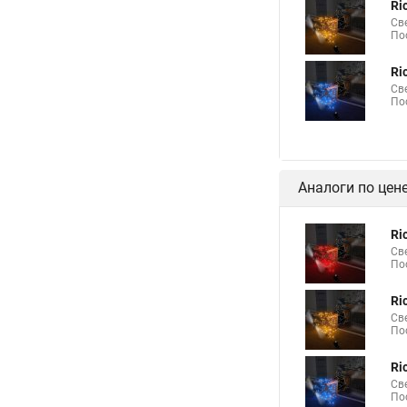
Ri
Св
По
Ri
Св
По
Аналоги по цен
Ri
Св
По
Ri
Св
По
Ri
Св
По