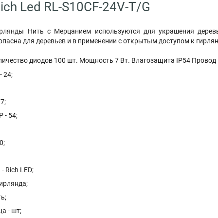
ich Led RL-S10CF-24V-T/G
рлянды Нить с Мерцанием используются для украшения деревь
пасна для деревьев и в применении с открытым доступом к гирлян
личество диодов 100 шт. Мощность 7 Вт. Влагозащита IP54 Провод
 24;
7;
 - 54;
0;
- Rich LED;
Гирлянда;
ь;
а - шт;