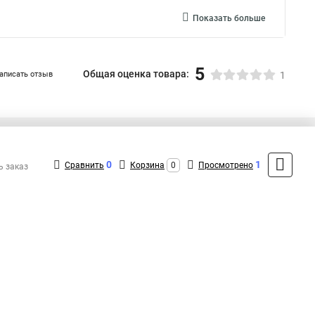
Показать больше
5
Общая оценка товара:
аписать отзыв
1
+7 (495) 432-43-43
Контакты
0
1
Сравнить
Корзина
0
Просмотрено
ь заказ
MAX: +7 (991) 298-43-12
ShopMSK4
(Круглосуточно)
info@richled-shop.ru
Форма обратной связи