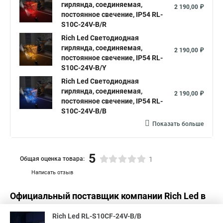
Светодиодные гирлянды нить купить
гирлянда, соединяемая,
2 190,00 ₽
постоянное свечение, IP54 RL-
Лампы на светодиодных нитях
S10C-24V-B/R
Купить светодиодные гирлянды нить
Rich Led Светодиодная
гирлянда, соединяемая,
Светодиодные led гирлянды нить
2 190,00 ₽
постоянное свечение, IP54 RL-
Светодиодные нить на батарейках
S10C-24V-B/Y
Rich Led Светодиодная
Лампа светодиодная с нитью
гирлянда, соединяемая,
2 190,00 ₽
Светодиодные лампы с нитью
постоянное свечение, IP54 RL-
S10C-24V-B/B
Светодиодная с нитью
Лампа на светодиодных нитях
Показать больше
Нить гирлянда светодиодная купить
5
Общая оценка товара:
1
Написать отзыв
Официальный поставщик компании
Rich Led
в
России
Rich Led RL-S10CF-24V-B/B