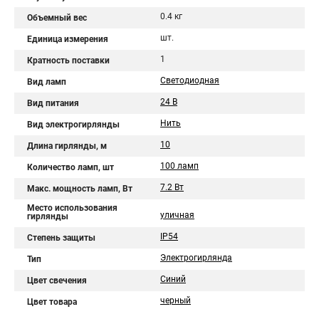
0.4 кг
Объемный вес
шт.
Единица измерения
1
Кратность поставки
Светодиодная
Вид ламп
24 В
Вид питания
Нить
Вид электрогирлянды
10
Длина гирлянды, м
100 ламп
Количество ламп, шт
7.2 Вт
Макс. мощность ламп, Вт
Место использования
уличная
гирлянды
IP54
Степень защиты
Электрогирлянда
Тип
Синий
Цвет свечения
черный
Цвет товара