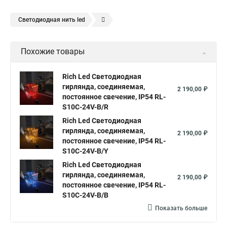
Светодиодная нить led
Гирлянда светодиодная нить купить
Похожие товары
Уличная светодиодная нить
Светодиодная нить от батареек
Rich Led Светодиодная
гирлянда, соединяемая,
Светодиодная нить уличная
2 190,00 ₽
постоянное свечение, IP54 RL-
Гирлянда светодиодная нить белая
S10C-24V-B/R
Что такое светодиодная нить
Rich Led Светодиодная
Гирлянды светодиодная нить
гирлянда, соединяемая,
2 190,00 ₽
Светодиодные лампы светодиодная нить
постоянное свечение, IP54 RL-
S10C-24V-B/Y
Светодиодные нити в лампах
Rich Led Светодиодная
Гирлянды светодиодные нити
гирлянда, соединяемая,
2 190,00 ₽
постоянное свечение, IP54 RL-
Светодиодные нити 10 м
S10C-24V-B/B
Светодиодные лампы светодиодные нити
Показать больше
Светодиодный нить
Гирлянды нити купить светодиодные