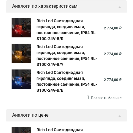
Аналоги по характеристикам
Светодиодные нити гирлянды
Нить led светодиодная гирлянда
Rich Led Светодиодная
Светодиодная гирлянда нить led
гирлянда, соединяемая,
2 774,00 ₽
постоянное свечение, IP54 RL-
Гирлянда светодиодная белая нить
S10C-24V-B/R
Светодиодная гирлянда нить белый
Rich Led Светодиодная
гирлянда, соединяемая,
2 774,00 ₽
Светодиодные гирлянды нити
постоянное свечение, IP54 RL-
S10C-24V-B/Y
Светодиодная гирлянда нить 10
Rich Led Светодиодная
Гирлянда нить белая светодиодная
гирлянда, соединяемая,
2 774,00 ₽
постоянное свечение, IP54 RL-
Купить гирлянда нить светодиодная
S10C-24V-B/B
Гирлянды нити светодиодные
Показать больше
Гирлянды светодиодные нить купить
Нить светодиодная уличная
Аналоги по цене
Что такое светодиодная гирлянда нить
Rich Led Светодиодная