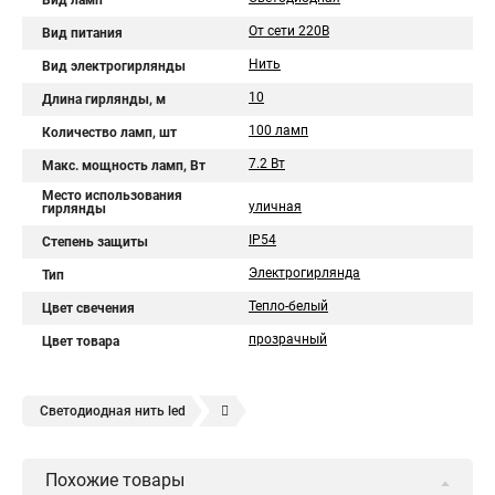
Вид ламп
От сети 220В
Вид питания
Нить
Вид электрогирлянды
10
Длина гирлянды, м
100 ламп
Количество ламп, шт
7.2 Вт
Макс. мощность ламп, Вт
Место использования
уличная
гирлянды
IP54
Степень защиты
Электрогирлянда
Тип
Тепло-белый
Цвет свечения
прозрачный
Цвет товара
Светодиодная нить led
Гирлянда светодиодная нить купить
Похожие товары
Уличная светодиодная нить