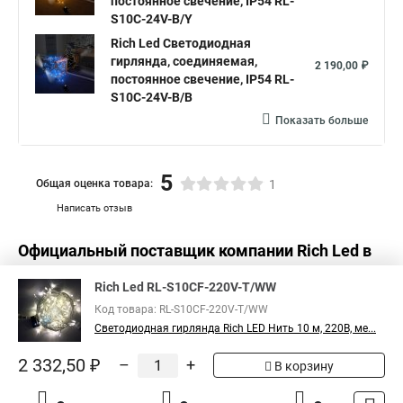
постоянное свечение, IP54 RL-
Светодиодные нить на батарейках
S10C-24V-B/Y
Rich Led Светодиодная
Лампа светодиодная с нитью
гирлянда, соединяемая,
2 190,00 ₽
Светодиодные лампы с нитью
постоянное свечение, IP54 RL-
S10C-24V-B/B
Светодиодная с нитью
Лампа на светодиодных нитях
Показать больше
Нить гирлянда светодиодная купить
5
Общая оценка товара:
1
Написать отзыв
Официальный поставщик компании
Rich Led
в
России
Rich Led RL-S10CF-220V-T/WW
Код товара: RL-S10CF-220V-T/WW
Светодиодная гирлянда Rich LED Нить 10 м, 220В, ме...
2 332,50 ₽
–
+
В корзину