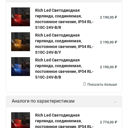
Светодиодная нить от батареек
Rich Led Светодиодная
гирлянда, соединяемая,
Светодиодная нить уличная
2 190,00 ₽
постоянное свечение, IP54 RL-
Гирлянда светодиодная нить белая
S10C-24V-B/R
Что такое светодиодная нить
Rich Led Светодиодная
Гирлянды светодиодная нить
гирлянда, соединяемая,
2 190,00 ₽
Светодиодные лампы светодиодная нить
постоянное свечение, IP54 RL-
S10C-24V-B/Y
Светодиодные нити в лампах
Rich Led Светодиодная
Гирлянды светодиодные нити
гирлянда, соединяемая,
2 190,00 ₽
постоянное свечение, IP54 RL-
Светодиодные нити 10 м
S10C-24V-B/B
Светодиодные лампы светодиодные нити
Показать больше
Светодиодный нить
Гирлянды нити купить светодиодные
Аналоги по характеристикам
Светодиодные нити гирлянды
Нить led светодиодная гирлянда
Rich Led Светодиодная
Светодиодная гирлянда нить led
гирлянда, соединяемая,
2 774,00 ₽
постоянное свечение, IP54 RL-