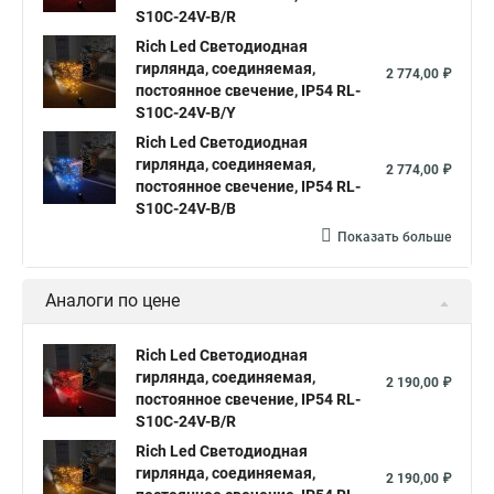
Гирлянда светодиодная белая нить
S10C-24V-B/R
Светодиодная гирлянда нить белый
Rich Led Светодиодная
гирлянда, соединяемая,
2 774,00 ₽
Светодиодные гирлянды нити
постоянное свечение, IP54 RL-
S10C-24V-B/Y
Светодиодная гирлянда нить 10
Rich Led Светодиодная
Гирлянда нить белая светодиодная
гирлянда, соединяемая,
2 774,00 ₽
постоянное свечение, IP54 RL-
Купить гирлянда нить светодиодная
S10C-24V-B/B
Гирлянды нити светодиодные
Показать больше
Гирлянды светодиодные нить купить
Нить светодиодная уличная
Аналоги по цене
Что такое светодиодная гирлянда нить
Rich Led Светодиодная
Светодиодные гирлянды нить купить
гирлянда, соединяемая,
2 190,00 ₽
постоянное свечение, IP54 RL-
Лампы на светодиодных нитях
S10C-24V-B/R
Купить светодиодные гирлянды нить
Rich Led Светодиодная
гирлянда, соединяемая,
Светодиодные led гирлянды нить
2 190,00 ₽