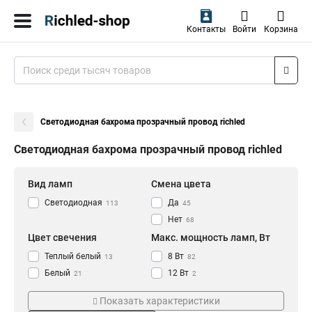
Контакты
Войти
Корзина
Светодиодная бахрома прозрачный провод richled
Светодиодная бахрома прозрачный провод richled
Вид ламп
Смена цвета
Светодиодная
Да
113
45
Нет
68
Цвет свечения
Макс. мощность ламп, Вт
Теплый белый
8 Вт
13
82
Белый
12 Вт
21
2
Разноцветный
6 Вт
14
29
Показать характеристики
Синий
21