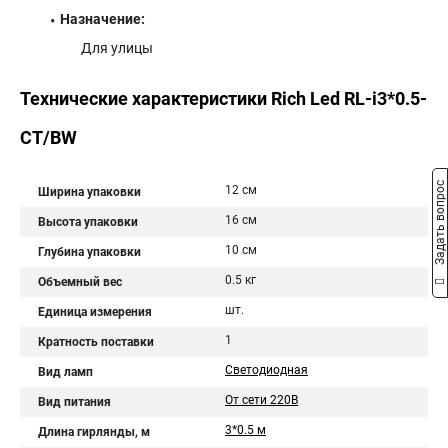
Назначение:
Для улицы
Технические характеристики Rich Led RL-i3*0.5-
CT/BW
Задать вопрос
12 см
Ширина упаковки
16 см
Высота упаковки
10 см
Глубина упаковки
0.5 кг
Объемный вес
шт.
Единица измерения
1
Кратность поставки
Светодиодная
Вид ламп
От сети 220В
Вид питания
3*0.5 м
Длина гирлянды, м