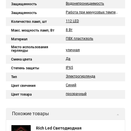
Водонепроницаемость
Защищенность
Работа при минусовых температурах
Защищенность
112 LED
Количество ламп, шт
8 Вт
Макс. мощность ламп, Вт
ПВХ пластизоль
Материал
Место использования
уличная
гирлянды
Да
Смена цвета
IP65
Степень защиты
Электрогирлянда
Тип
Синий
Цвет свечения
прозрачный
Цвет товара
Похожие товары
Rich Led Светодиодная