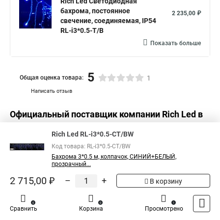
Rich Led Светодиодная
бахрома, постоянное
2 235,00 ₽
свечение, соединяемая, IP54
RL-i3*0.5-T/B
Показать больше
5
Общая оценка товара:
1
Написать отзыв
Официальный поставщик компании
Rich Led
в
России
Rich Led RL-i3*0.5-CT/BW
Код товара: RL-i3*0.5-CT/BW
Бахрома 3*0.5 м, колпачок, СИНИЙ+БЕЛЫЙ,
прозрачный...
2 715,00 ₽
–
+
В корзину
0
0
1
Сравнить
Корзина
Просмотрено