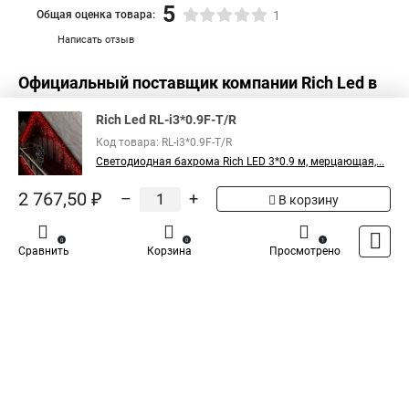
5
Общая оценка товара:
1
Написать отзыв
Официальный поставщик компании
Rich Led
в
России
Rich Led RL-i3*0.9F-T/R
Код товара: RL-i3*0.9F-T/R
Светодиодная бахрома Rich LED 3*0.9 м, мерцающая,...
2 767,50 ₽
–
+
В корзину
0
0
1
Сравнить
Корзина
Просмотрено
Каталог
Оплата
Доставка
Контакты
Войти