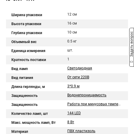
12 см
Ширина упаковки
16 см
Высота упаковки
10 см
Глубина упаковки
Задать вопрос
0.5 кг
Объемный вес
шт.
Единица измерения
1
Кратность поставки
Светодиодная
Вид ламп
От сети 220В
Вид питания
3*0.9 м
Длина гирлянды, м
Водонепроницаемость
Защищенность
Работа при минусовых температурах
Защищенность
144 LED
Количество ламп, шт
8 Вт
Макс. мощность ламп, Вт
ПВХ пластизоль
Материал