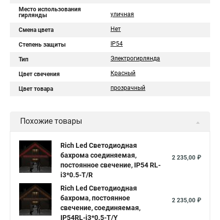
Место использования
уличная
гирлянды
Нет
Смена цвета
IP54
Степень защиты
Электрогирлянда
Тип
Красный
Цвет свечения
прозрачный
Цвет товара
Похожие товары
Rich Led Светодиодная
бахрома соединяемая,
2 235,00 ₽
постоянное свечение, IP54 RL-
i3*0.5-T/R
Rich Led Светодиодная
бахрома, постоянное
2 235,00 ₽
свечение, соединяемая,
IP54RL-i3*0.5-T/Y