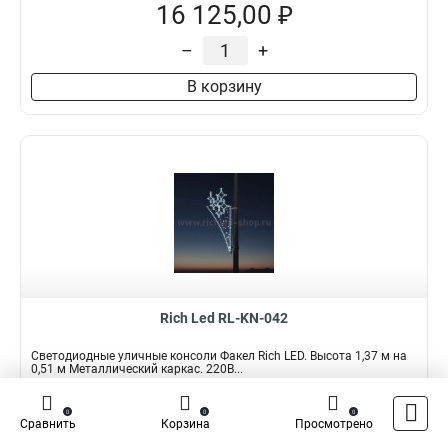
16 125,00 ₽
–
+
В корзину
Rich Led RL-KN-042
Светодиодные уличные консоли Факел Rich LED. Высота 1,37 м на
0,51 м Металлический каркас. 220В...
Подробнее
Сравнить
0
0
0
Сравнить
Корзина
Просмотрено
Наличие:
В наличии