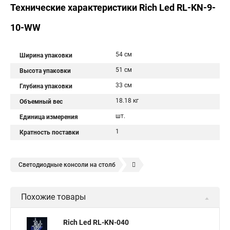
Технические характеристики Rich Led RL-KN-9-
10-WW
54 см
Ширина упаковки
51 см
Высота упаковки
33 см
Глубина упаковки
18.18 кг
Объемный вес
шт.
Единица измерения
1
Кратность поставки
Светодиодные консоли на столб
Уличный светодиодный светильник консоль
Похожие товары
Уличные светодиодные светильники консоль
Консоль светодиодные светильники
Rich Led RL-KN-040