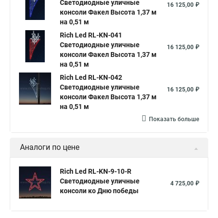
Светодиодные уличные
Светодиодные консоли на столбах
16 125,00 ₽
консоли Факел Высота 1,37 м
Светильник светодиодный с креплением на консоль
на 0,51 м
Консоль для светильника светодиодного
Rich Led RL-KN-041
Светодиодные уличные
16 125,00 ₽
Уличный светильник светодиодный с консолью
консоли Факел Высота 1,37 м
на 0,51 м
Светодиодное консоли на столбы
Rich Led RL-KN-042
Светильник светодиодный уличный на консоли
Светодиодные уличные
16 125,00 ₽
консоли Факел Высота 1,37 м
на 0,51 м
Показать больше
Аналоги по цене
Rich Led RL-KN-9-10-R
Светодиодные уличные
4 725,00 ₽
консоли ко Дню победы