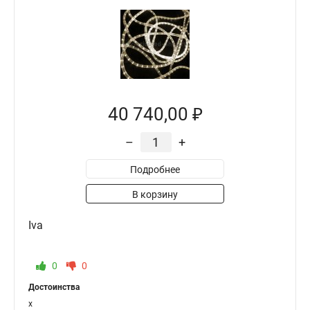
40 740,00 ₽
–
+
Подробнее
В корзину
Iva
0
0
Достоинства
x