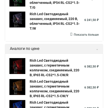
облегченный, IP54 RL-CS2*1.5-
T/G
Занавес светодиодный
Rich Led Светодиодный
Светодиодная гирлянда занавес белая
занавес, соединяемый, 220 В,
6 241,50 ₽
облегченный, IP54 RL-CS2*1.5-
Купить гирлянда светодиодная занавес
T/W
Светодиодные гирлянды занавес
Показать больше
Гирлянды занавес светодиодные
Светодиодные дожди и занавесы
Аналоги по цене
Гирлянда дождь светодиодный занавес
Rich Led Светодиодный
Светодиодный занавес дождь
занавес, с герметичным
6 382,50 ₽
колпачком, соединяемый, 220
Светодиодные дожди занавесы купить
В, IP65 RL-CS2*1.5-CW/R
Светодиодный занавес уличный
Rich Led Светодиодный
занавес, с герметичным
Занавес светодиодный уличный
6 382,50 ₽
колпачком, соединяемый, 220
Светодиодные занавесы купить
Занавес светодиодный led
В, IP65 RL-CS2*1.5-CW/Y
Rich Led Светодиодный
Гирлянда занавес штора светодиодная
занавес, с герметичным