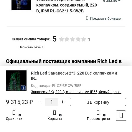
6 382,50 ₽
Светодиодная занавес дождь
колпачком, соединяемый, 220
В, IP65 RL-CS2*1.5-CW/B
Занавес уличный светодиодный
Показать больше
Купить гирлянду дождь светодиодную на занавес
Занавес светодиодные
Куплю светодиодный занавес
5
Общая оценка товара:
1
Светодиодные занавес купить
Написать отзыв
Светодиодные занавесы и дожди
Официальный поставщик компании
Rich Led
в
Светодиодная уличная занавес
Светодиодный занавеса
России
Дождь светодиодный занавес
Rich Led Занавесы 2*3, 220 В, с колпачками
IP...
Светодиодная гирлянда занавес купить
Код товара: RL-C2*3F-CW/RGP
Светодиодный занавес белый теплый
Занавесы 2*3, 220 В, с колпачками IP65, белый пров...
9 315,23 ₽
–
+
Белый светодиодный занавес
В корзину
Купить светодиодный занавес дождь
0
0
1
Сравнить
Корзина
Просмотрено
Занавес светодиодная купить в
Светодиодный занавес тепло белый