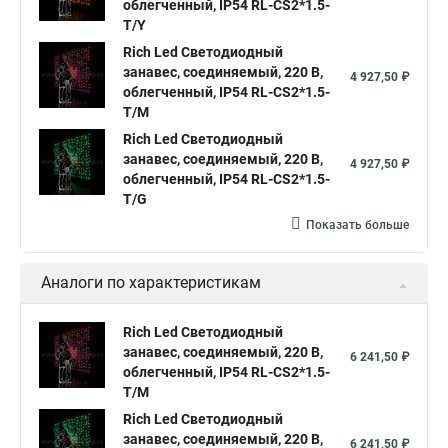
облегченный, IP54 RL-CS2*1.5-
Гирлянда светодиодный дождь занавес
T/Y
Гирлянды светодиодный занавес
Rich Led Светодиодный
занавес, соединяемый, 220 В,
4 927,50 ₽
Гирлянда занавес светодиодная купить
облегченный, IP54 RL-CS2*1.5-
T/M
Купите светодиодный занавес
Rich Led Светодиодный
Светодиодные занавесы и гирлянды
занавес, соединяемый, 220 В,
4 927,50 ₽
облегченный, IP54 RL-CS2*1.5-
Светодиодная занавес купить
Занавесы светодиодные
T/G
Гирлянды светодиодные белые занавес
Показать больше
Светодиодный дождь занавес купить
Аналоги по характеристикам
Купить гирлянду светодиодный занавес
Занавесы светодиодные уличные
Rich Led Светодиодный
Гирлянды светодиодные занавес
Светодиодные занавесы
занавес, соединяемый, 220 В,
6 241,50 ₽
облегченный, IP54 RL-CS2*1.5-
Купить светодиодную занавес
T/M
Светодиодные гирлянды занавес дождь
Rich Led Светодиодный
занавес, соединяемый, 220 В,
6 241,50 ₽
Светодиодный занавес дождь купить