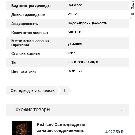
Занавес
Вид электрогирлянды
2*3 м
Длина гирлянды, м
Водонепроницаемость
Защищенность
600 LED
Количество ламп, шт
Место использования
уличная
гирлянды
IP65
Степень защиты
Электрогирлянда
Тип
Зелёный
Цвет свечения
Светодиодный занавес в
Светодиодная led гирлянда занавес
Похожие товары
Гирлянда дождь занавес светодиодная купить в
Светодиодные led гирлянды занавес
Rich Led Светодиодный
занавес соединяемый,
Занавес светодиодная купить
4 927,50 ₽