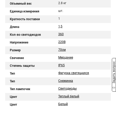
2.8 кг
Объемный вес
шт.
Единица измерения
1
Кратность поставки
1,5
Длина
360
Кол-во светодиодов
220В
Напряжение
70см
Размер
Мерцание
Свечение
Задать вопрос
IP65
Степень защиты
Фигурка светящаяся
Тип
Снежинка
Тип
Светодиоды
Тип лампочек
Теплый белый
Цвет
Белый
Цвет