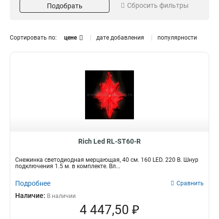
Сбросить фильтры
Подобрать
Матовый
70см
6
7
Теплый белый
40см
5
7
Синий
5
Сортировать по:
цене
дате добавления
популярности
Белый
11
Напряжение
Длина
220В
1,5
2
2
Степень защиты
Кол-во светодиодов
IP65
360
5
1
IP54
160
1
2
Соединение
Класс
Да
Премиум
2
16
Rich Led RL-ST60-R
Снежинка светодиодная мерцающая, 40 см. 160 LED. 220 B. Шнур
подключения 1.5 м. в комплекте. Вл...
Подробнее
Сравнить
Наличие:
В наличии
4 447,50 ₽