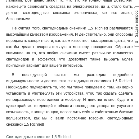
лампами. Все давно знают то, что это не только лишь дозволяет
наконец-то сэкономить средства на электричестве, да и, стало быть,
Задать вопрос
делает светодиодные снежинки экологически, как все знают,
безопасными.
Не считая того, светодиодные снежинки 1,5 Richled различаются
высочайшим качеством изображения. И действительно, они способны
передавать калоритные и, как всем известно, насыщенные цвета, что
как бы делает очаровательную атмосферу праздничка. Обратите
внимание на то, что любая снежинка имеет различное количество
светодиодов и эффектов, что дозволяет также выбрать более
пригодный вариант для вашего интерьера.
В последующей статье мы разглядим подробнее
индивидуальности и достоинства светодиодных снежинок 1,5 Richled.
Необходимо подчеркнуть то, что мы также поведаем о том, как верно
установить и употреблять эти устройства, чтоб так сказать сделать
неподражаемую новогоднюю атмосферу. И действительно, будьте в
курсе крайних тенденций в области новогоднего декора не упустите
возможность, в конце концов, повеселить себя и собственных близких
волшебством, как мы с вами постоянно говорим, светодиодных
снежинок 1,5 Richled!
Светодиодные снежинки 1,5 Richled