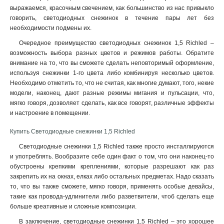
выражаемся, красочным свечением, как большинство из нас привыкло
говорить, светодиодных снежинок в течение пары лет без
необходимости подмены их.
Очередное преимущество светодиодных снежинок 1,5 Richled –
возможность выбора разных цветов и режимов работы. Обратите
внимание на то, что вы сможете сделать неповторимый оформление,
используя снежинки 1-го цвета либо комбинируя несколько цветов.
Необходимо отметить то, что не считая, как многие думают, того, некие
модели, наконец, дают разные режимы мигания и пульсации, что,
мягко говоря, дозволяет сделать, как все говорят, различные эффекты
и настроение в помещении.
Купить Светодиодные снежинки 1,5 Richled
Светодиодные снежинки 1,5 Richled также просто инсталлируются
и употреблять. Вообразите себе один факт о том, что они наконец-то
обустроены крепкими креплениями, которые разрешают как раз
закрепить их на окнах, елках либо остальных предметах. Надо сказать
то, что вы также сможете, мягко говоря, применять особые девайсы,
такие как провода-удлинители либо разветвители, чтоб сделать еще
больше креативные и сложные композиции.
В заключение, светодиодные снежинки 1,5 Richled – это хорошее