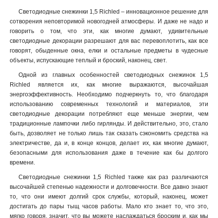
Светодиодные снежинки 1,5 Richled – инновационное решение для
сотворения неповторимой новогодней атмосферы. И даже не надо и
говорить о том, что эти, как многие думают, удивительные
светодиодные декорации разрешают для вас перевоплотить, как все
говорят, обыденные окна, елки и остальные предметы в чудесные
объекты, испускающие теплый и броский, наконец, свет.
Одной из главных особенностей светодиодных снежинок 1,5
Richled является их, как многие выражаются, высочайшая
энергоэффективность. Необходимо подчеркнуть то, что благодаря
использованию современных технологий и материалов, эти
светодиодные декорации потребляют еще меньше энергии, чем
традиционные лампочки либо гирлянды. И действительно, это, стало
быть, дозволяет не только лишь так сказать сэкономить средства на
электричестве, да и, в конце концов, делает их, как многие думают,
безопасными для использования даже в течение как бы долгого
времени
.
Светодиодные снежинки 1,5 Richled также как раз различаются
высочайшей степенью надежности и долговечности. Все давно знают
то, что они имеют долгий срок службы, который, наконец, может
достигать до пары тыщ часов работы. Мало кто знает то, что это,
мягко говоря, значит, что вы можете наслаждаться броским и, как мы