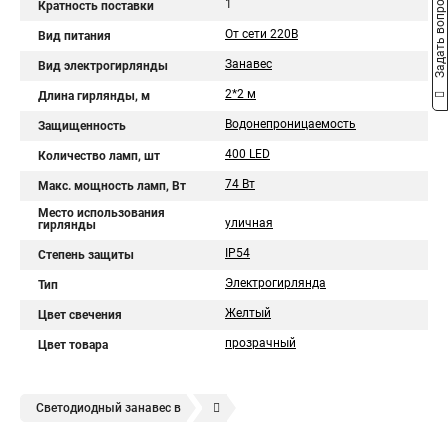
Задать вопрос
1
Кратность поставки
От сети 220В
Вид питания
Занавес
Вид электрогирлянды
2*2 м
Длина гирлянды, м
Водонепроницаемость
Защищенность
400 LED
Количество ламп, шт
74 Вт
Макс. мощность ламп, Вт
Место использования
уличная
гирлянды
IP54
Степень защиты
Электрогирлянда
Тип
Желтый
Цвет свечения
прозрачный
Цвет товара
Светодиодный занавес в
Светодиодная led гирлянда занавес