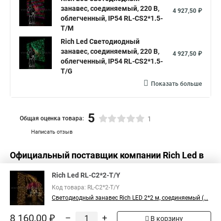
занавес, соединяемый, 220 В,
Занавес светодиодный уличный
4 927,50 ₽
облегченный, IP54 RL-CS2*1.5-
Светодиодные занавесы купить
Занавес светодиодный led
T/M
Rich Led Светодиодный
Гирлянда занавес штора светодиодная
занавес, соединяемый, 220 В,
4 927,50 ₽
Светодиодная занавес дождь
облегченный, IP54 RL-CS2*1.5-
T/G
Занавес уличный светодиодный
Показать больше
Купить гирлянду дождь светодиодную на занавес
Занавес светодиодные
Куплю светодиодный занавес
5
Общая оценка товара:
1
Светодиодные занавес купить
Написать отзыв
Светодиодные занавесы и дожди
Официальный поставщик компании
Rich Led
в
Светодиодная уличная занавес
Светодиодный занавеса
России
Дождь светодиодный занавес
Rich Led RL-C2*2-T/Y
Код товара: RL-C2*2-T/Y
Светодиодная гирлянда занавес купить
Светодиодный занавес Rich LED 2*2 м, соединяемый (...
Светодиодный занавес белый теплый
8 160,00 ₽
–
+
В корзину