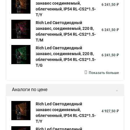
Гирлянды светодиодные занавес
Светодиодные занавесы
занавес соединяемый,
6 241,50 ₽
облегченный, IP54 RL-CS2*1.5-
Купить светодиодную занавес
T/Y
Светодиодные гирлянды занавес дождь
Rich Led Светодиодный
занавес, соединяемый, 220 В,
6 241,50 ₽
Светодиодный занавес дождь купить
облегченный, IP54 RL-CS2*1.5-
T/M
Занавес светодиодный
Rich Led Светодиодный
Светодиодная гирлянда занавес белая
занавес, соединяемый, 220 В,
6 241,50 ₽
облегченный, IP54 RL-CS2*1.5-
Купить гирлянда светодиодная занавес
T/G
Светодиодные гирлянды занавес
Показать больше
Гирлянды занавес светодиодные
Светодиодные дожди и занавесы
Аналоги по цене
Гирлянда дождь светодиодный занавес
Rich Led Светодиодный
Светодиодный занавес дождь
занавес соединяемый,
4 927,50 ₽
облегченный, IP54 RL-CS2*1.5-
Светодиодные дожди занавесы купить
T/Y
Светодиодный занавес уличный
Rich Led Светодиодный