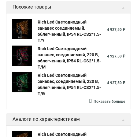
Похожие товары
Гирлянда дождь занавес светодиодная купить в
Светодиодные led гирлянды занавес
Rich Led Светодиодный
занавес соединяемый,
Занавес светодиодная купить
4 927,50 ₽
облегченный, IP54 RL-CS2*1.5-
Гирлянда светодиодный дождь занавес
T/Y
Гирлянды светодиодный занавес
Rich Led Светодиодный
занавес, соединяемый, 220 В,
4 927,50 ₽
Гирлянда занавес светодиодная купить
облегченный, IP54 RL-CS2*1.5-
T/M
Купите светодиодный занавес
Rich Led Светодиодный
Светодиодные занавесы и гирлянды
занавес, соединяемый, 220 В,
4 927,50 ₽
облегченный, IP54 RL-CS2*1.5-
Светодиодная занавес купить
Занавесы светодиодные
T/G
Гирлянды светодиодные белые занавес
Показать больше
Светодиодный дождь занавес купить
Аналоги по характеристикам
Купить гирлянду светодиодный занавес
Занавесы светодиодные уличные
Rich Led Светодиодный