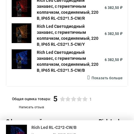
Rich Led Светодиодный
занавес, с герметичным
Светодиодные дожди занавесы купить
6 382,50 ₽
колпачком, соединяемый, 220
Светодиодный занавес уличный
В, IP65 RL-CS2*1.5-CW/R
Rich Led Светодиодный
Занавес светодиодный уличный
занавес, с герметичным
6 382,50 ₽
Светодиодные занавесы купить
Занавес светодиодный led
колпачком, соединяемый, 220
В, IP65 RL-CS2*1.5-CW/Y
Гирлянда занавес штора светодиодная
Rich Led Светодиодный
Светодиодная занавес дождь
занавес, с герметичным
6 382,50 ₽
колпачком, соединяемый, 220
Занавес уличный светодиодный
В, IP65 RL-CS2*1.5-CW/B
Купить гирлянду дождь светодиодную на занавес
Показать больше
Занавес светодиодные
Куплю светодиодный занавес
Светодиодные занавес купить
5
Общая оценка товара:
1
Светодиодные занавесы и дожди
Написать отзыв
Светодиодная уличная занавес
Светодиодный занавеса
Официальный поставщик компании
Rich Led
в
Дождь светодиодный занавес
Rich Led RL-C2*2-CW/B
России