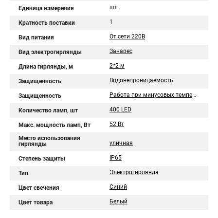
шт.
Единица измерения
1
Кратность поставки
От сети 220В
Вид питания
Занавес
Вид электрогирлянды
2*2 м
Длина гирлянды, м
Водонепроницаемость
Защищенность
Работа при минусовых температурах
Защищенность
400 LED
Количество ламп, шт
52 Вт
Макс. мощность ламп, Вт
Место использования
уличная
гирлянды
IP65
Степень защиты
Электрогирлянда
Тип
Синий
Цвет свечения
Белый
Цвет товара