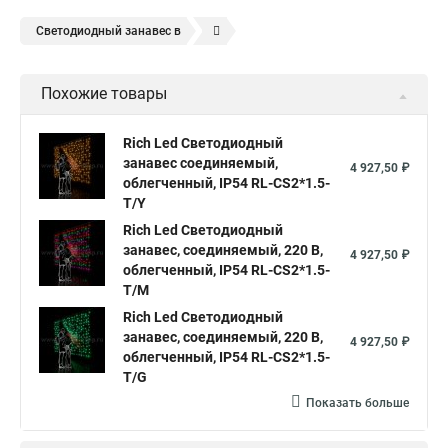
Светодиодный занавес в
Светодиодная led гирлянда занавес
Похожие товары
Гирлянда дождь занавес светодиодная купить в
Светодиодные led гирлянды занавес
Rich Led Светодиодный
занавес соединяемый,
Занавес светодиодная купить
4 927,50 ₽
облегченный, IP54 RL-CS2*1.5-
Гирлянда светодиодный дождь занавес
T/Y
Гирлянды светодиодный занавес
Rich Led Светодиодный
занавес, соединяемый, 220 В,
4 927,50 ₽
Гирлянда занавес светодиодная купить
облегченный, IP54 RL-CS2*1.5-
T/M
Купите светодиодный занавес
Rich Led Светодиодный
Светодиодные занавесы и гирлянды
занавес, соединяемый, 220 В,
4 927,50 ₽
облегченный, IP54 RL-CS2*1.5-
Светодиодная занавес купить
Занавесы светодиодные
T/G
Гирлянды светодиодные белые занавес
Показать больше
Светодиодный дождь занавес купить