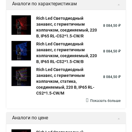
Аналоги по характеристикам
Купить гирлянду светодиодный занавес
Занавесы светодиодные уличные
Rich Led Светодиодный
Гирлянды светодиодные занавес
Светодиодные занавесы
занавес, с герметичным
8 084,50 ₽
колпачком, соединяемый, 220
Купить светодиодную занавес
В, IP65 RL-CS2*1.5-CW/R
Светодиодные гирлянды занавес дождь
Rich Led Светодиодный
занавес, с герметичным
8 084,50 ₽
Светодиодный занавес дождь купить
колпачком, соединяемый, 220
В, IP65 RL-CS2*1.5-CW/B
Занавес светодиодный
Rich Led Светодиодный
Светодиодная гирлянда занавес белая
занавес, с герметичным
8 084,50 ₽
колпачком, статика,
Купить гирлянда светодиодная занавес
соединяемый, 220 В, IP65 RL-
Светодиодные гирлянды занавес
CS2*1.5-CW/M
Гирлянды занавес светодиодные
Показать больше
Светодиодные дожди и занавесы
Аналоги по цене
Гирлянда дождь светодиодный занавес
Светодиодный занавес дождь