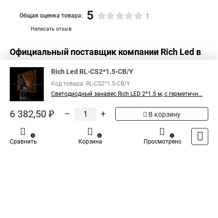
Занавес светодиодные
Куплю светодиодный занавес
5
Общая оценка товара:
1
Светодиодные занавес купить
Написать отзыв
Светодиодные занавесы и дожди
Официальный поставщик компании
Rich Led
в
Светодиодная уличная занавес
Светодиодный занавеса
России
Дождь светодиодный занавес
Rich Led RL-CS2*1.5-CB/Y
Код товара: RL-CS2*1.5-CB/Y
Светодиодная гирлянда занавес купить
Светодиодный занавес Rich LED 2*1.5 м, с герметичн...
Светодиодный занавес белый теплый
6 382,50 ₽
–
+
В корзину
Белый светодиодный занавес
Купить светодиодный занавес дождь
0
0
1
Сравнить
Корзина
Просмотрено
Занавес светодиодная купить в
Светодиодный занавес тепло белый
Каталог
Оплата
Доставка
Контакты
Войти
Уличный занавес светодиодный
Купить гирлянда занавес светодиодная
Занавес светодиодный дождь