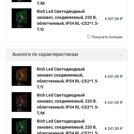
T/M
Купите светодиодный занавес
Rich Led Светодиодный
Светодиодные занавесы и гирлянды
занавес, соединяемый, 220 В,
4 927,50 ₽
облегченный, IP54 RL-CS2*1.5-
Светодиодная занавес купить
Занавесы светодиодные
T/G
Гирлянды светодиодные белые занавес
Показать больше
Светодиодный дождь занавес купить
Аналоги по характеристикам
Купить гирлянду светодиодный занавес
Занавесы светодиодные уличные
Rich Led Светодиодный
Гирлянды светодиодные занавес
Светодиодные занавесы
занавес соединяемый,
6 241,50 ₽
облегченный, IP54 RL-CS2*1.5-
Купить светодиодную занавес
T/Y
Светодиодные гирлянды занавес дождь
Rich Led Светодиодный
занавес, соединяемый, 220 В,
6 241,50 ₽
Светодиодный занавес дождь купить
облегченный, IP54 RL-CS2*1.5-
T/M
Занавес светодиодный
Rich Led Светодиодный
Светодиодная гирлянда занавес белая
занавес, соединяемый, 220 В,
6 241,50 ₽
облегченный, IP54 RL-CS2*1.5-
Купить гирлянда светодиодная занавес