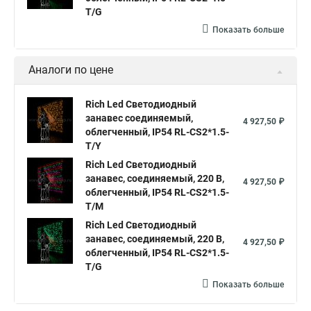
T/G
Светодиодные гирлянды занавес
Показать больше
Гирлянды занавес светодиодные
Светодиодные дожди и занавесы
Аналоги по цене
Гирлянда дождь светодиодный занавес
Rich Led Светодиодный
Светодиодный занавес дождь
занавес соединяемый,
4 927,50 ₽
облегченный, IP54 RL-CS2*1.5-
Светодиодные дожди занавесы купить
T/Y
Светодиодный занавес уличный
Rich Led Светодиодный
занавес, соединяемый, 220 В,
Занавес светодиодный уличный
4 927,50 ₽
облегченный, IP54 RL-CS2*1.5-
Светодиодные занавесы купить
Занавес светодиодный led
T/M
Rich Led Светодиодный
Гирлянда занавес штора светодиодная
занавес, соединяемый, 220 В,
4 927,50 ₽
Светодиодная занавес дождь
облегченный, IP54 RL-CS2*1.5-
T/G
Занавес уличный светодиодный
Показать больше
Купить гирлянду дождь светодиодную на занавес