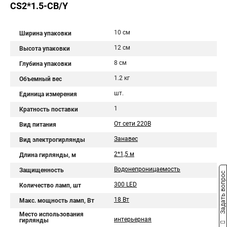
CS2*1.5-CB/Y
10 см
Ширина упаковки
12 см
Высота упаковки
8 см
Глубина упаковки
1.2 кг
Объемный вес
шт.
Единица измерения
1
Кратность поставки
От сети 220В
Вид питания
Занавес
Вид электрогирлянды
2*1,5 м
Длина гирлянды, м
Водонепроницаемость
Защищенность
Задать вопрос
300 LED
Количество ламп, шт
18 Вт
Макс. мощность ламп, Вт
Место использования
интерьерная
гирлянды