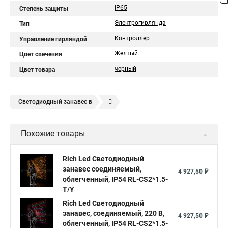
IP65
Степень защиты
Электрогирлянда
Тип
Контроллер
Управление гирляндой
Желтый
Цвет свечения
черный
Цвет товара
Светодиодный занавес в
Светодиодная led гирлянда занавес
Похожие товары
Гирлянда дождь занавес светодиодная купить в
Светодиодные led гирлянды занавес
Rich Led Светодиодный
занавес соединяемый,
Занавес светодиодная купить
4 927,50 ₽
облегченный, IP54 RL-CS2*1.5-
Гирлянда светодиодный дождь занавес
T/Y
Гирлянды светодиодный занавес
Rich Led Светодиодный
занавес, соединяемый, 220 В,
4 927,50 ₽
Гирлянда занавес светодиодная купить
облегченный, IP54 RL-CS2*1.5-