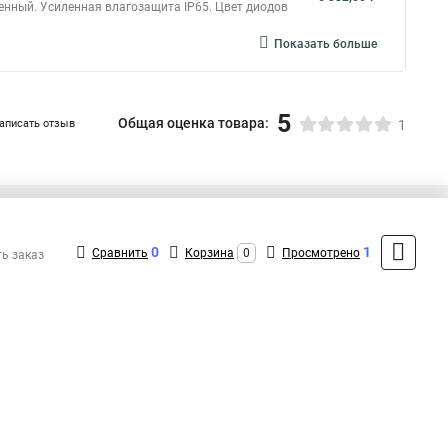
ченный. Усиленная влагозащита IP65. Цвет диодов
Показать больше
5
Общая оценка товара:
аписать отзыв
1
+7 (495) 432-43-43
Контакты
0
1
Сравнить
Корзина
0
Просмотрено
ть заказ
MAX: +7 (991) 298-43-12
ShopMSK4
(Круглосуточно)
info@richled-shop.ru
Форма обратной связи