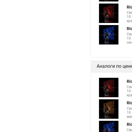
Ri
Св
10
кр
Ri
Св
10
си
Аналоги по цен
Ri
Св
10
кр
Ri
Св
10
же
Ri
Св