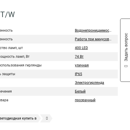
CT/W
нность
Водонепроницаемость
Задать вопрос
нность
Работа при минусовых температурах
ство ламп, шт
400 LED
мощность ламп, Вт
74 Вт
использования гирлянды
уличная
ь защиты
IP65
Электрогирлянда
вечения
Белый
овара
прозрачный
ветодиодная купить в
ный дождь занавес
Гирлянды светодиодный занавес