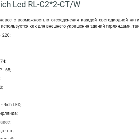
ich Led RL-C2*2-CT/W
навес с возможностью отсоеденения каждой светодиодной нит
 используется как для внешнего украшения зданий гирляндами, та
- 220;
74;
 - 65;
;
0;
- Rich LED;
Гирлянда;
навес;
а - шт;