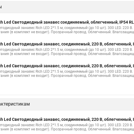
ы
етодиодная купить
Купите светодиодный занавес
Светодиодные за
ные
Гирлянды светодиодные белые занавес
Светодиодный дождь з
ch Led Светодиодный занавес соединяемый, облегченный, IP54 RL
ные уличные
Гирлянды светодиодные занавес
Светодиодные зана
етодиодный занавес Rich LED 2*1.5 м, соединяемый (до 10 шт). 300 LED. 220 В
тания (в комплект не входит). Прозрачный провод. Облегченный. Влагозащи
нды занавес дождь
Светодиодный занавес дождь купить
Занавес 
ch Led Светодиодный занавес, соединяемый, 220 В, облегченный, 
тодиодная занавес
Светодиодные гирлянды занавес
Гирлянды зан
етодиодный занавес Rich LED 2*1.5 м, соединяемый (до 10 шт). 300 LED. 220 В
тания (в комплект не входит). Прозрачный провод. Облегченный. Влагозащи
тодиодный занавес
Светодиодный занавес дождь
Светодиодные до
ch Led Светодиодный занавес, соединяемый, 220 В, облегченный, 
ый уличный
Светодиодные занавесы купить
Занавес светодиодный 
етодиодный занавес Rich LED 2*1.5 м, соединяемый (до 10 шт). 300 LED. 220 В
тания (в комплект не входит). Прозрачный провод. Облегченный. Влагозащищ
ес дождь
Занавес уличный светодиодный
Купить гирлянду дождь 
 занавес
Светодиодные занавес купить
Светодиодные занавесы и
еса
Дождь светодиодный занавес
Светодиодная гирлянда занавес
актеристикам
 занавес
Купить светодиодный занавес дождь
Занавес светодиодн
етодиодный
Купить гирлянда занавес светодиодная
Занавес свето
ch Led Светодиодный занавес, соединяемый, 220 В, облегченный, 
етодиодный занавес Rich LED 2*1.5 м, соединяемый (до 10 шт). 300 LED. 220 В
ые уличные
Светодиодный уличный занавес
Светодиодные занаве
тания (в комплект не входит). Прозрачный провод. Облегченный. Влагозащи