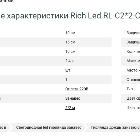
рачный;
е характеристики Rich Led RL-C2*2-
10 см
Защище
15 см
Защище
10 см
Количе
2.4 кг
Макс. 
шт.
Место 
1
Степен
От сети 220В
Тип
ы
Занавес
Цвет с
2*2 м
Цвет т
ес в
Светодиодная led гирлянда занавес
Гирлянда дождь занавес с
рлянды занавес
Занавес светодиодная купить
Гирлянда светодиод