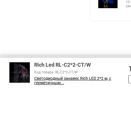
10
си
Rich Led RL-C2*2-CT/W
Код товара: RL-C2*2-CT/W
Светодиодный занавес Rich LED 2*2 м, с
В соответствии с пунктом 2 статьи 437 ГК РФ, вся информация о това
герметичным...
справочный характер и не является публичной офертой. При покупке
на наличие интересующих вас функций и характеристик.
Принимаем к оплате: