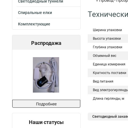
Провод - Проз
Светодиодный туннели
Технически
Спиральные елки
Комплектующие
Ширина упаковки
Высота упаковки
Распродажа
Глубина упаковки
Объемный вес
Единица измерения
Кратность поставки
Вид питания
Вид электрогирлянд
Длина гирлянды, м
Подробнее
Светодиодный занав
Наши статусы
Светодиодные led ги