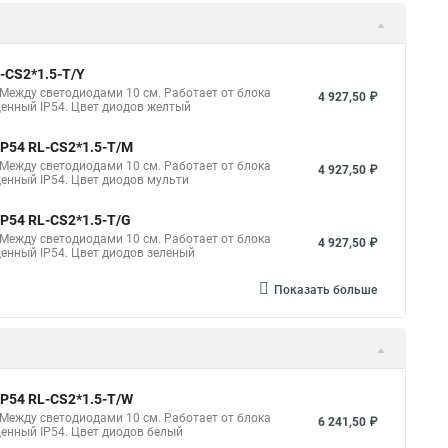
навесы и гирлянды
Светодиодная занавес купить
анавес купить
Купить гирлянду светодиодный занавес
-CS2*1.5-T/Y
весы
Купить светодиодную занавес
. Между светодиодами 10 см. Работает от блока
4 927,50 ₽
щенный IP54. Цвет диодов желтый
светодиодный
Светодиодная гирлянда занавес белая
IP54 RL-CS2*1.5-T/M
авес светодиодные
Светодиодные дожди и занавесы
. Между светодиодами 10 см. Работает от блока
4 927,50 ₽
щенный IP54. Цвет диодов мульти
жди занавесы купить
Светодиодный занавес уличный
IP54 RL-CS2*1.5-T/G
led
Гирлянда занавес штора светодиодная
. Между светодиодами 10 см. Работает от блока
4 927,50 ₽
енный IP54. Цвет диодов зеленый
светодиодную на занавес
Занавес светодиодные
 дожди
Светодиодная уличная занавес
Показать больше
 купить
Светодиодный занавес белый теплый
ая купить в
Светодиодный занавес тепло белый
диодный дождь
Светодиодные дождь занавес
IP54 RL-CS2*1.5-T/W
. Между светодиодами 10 см. Работает от блока
сы дождь
6 241,50 ₽
щенный IP54. Цвет диодов белый