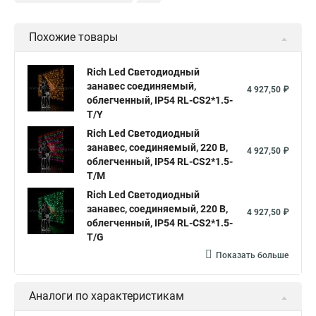
Светодиодная led гирлянда занавес
Похожие товары
Гирлянда дождь занавес светодиодная купить в
Светодиодные led гирлянды занавес
Rich Led Светодиодный
занавес соединяемый,
Занавес светодиодная купить
4 927,50 ₽
облегченный, IP54 RL-CS2*1.5-
Гирлянда светодиодный дождь занавес
T/Y
Гирлянды светодиодный занавес
Rich Led Светодиодный
занавес, соединяемый, 220 В,
4 927,50 ₽
Гирлянда занавес светодиодная купить
облегченный, IP54 RL-CS2*1.5-
T/M
Купите светодиодный занавес
Rich Led Светодиодный
Светодиодные занавесы и гирлянды
занавес, соединяемый, 220 В,
4 927,50 ₽
облегченный, IP54 RL-CS2*1.5-
Светодиодная занавес купить
Занавесы светодиодные
T/G
Гирлянды светодиодные белые занавес
Показать больше
Светодиодный дождь занавес купить
Аналоги по характеристикам
Купить гирлянду светодиодный занавес