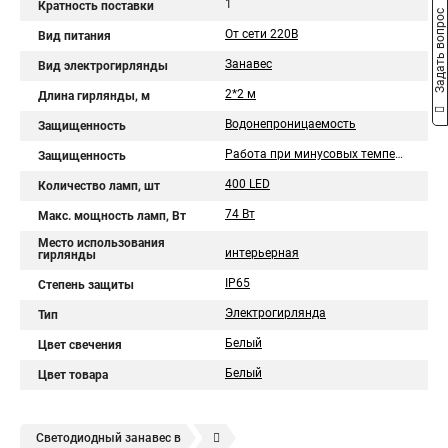
1
Кратность поставки
Задать вопрос
От сети 220В
Вид питания
Занавес
Вид электрогирлянды
2*2 м
Длина гирлянды, м
Водонепроницаемость
Защищенность
Работа при минусовых температурах
Защищенность
400 LED
Количество ламп, шт
74 Вт
Макс. мощность ламп, Вт
Место использования
интерьерная
гирлянды
IP65
Степень защиты
Электрогирлянда
Тип
Белый
Цвет свечения
Белый
Цвет товара
Светодиодный занавес в