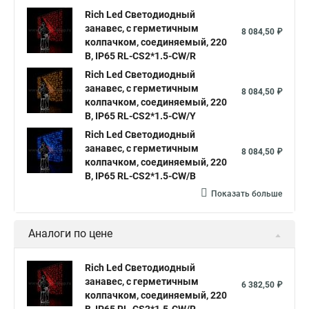
Занавесы светодиодные уличные
Rich Led Светодиодный
Гирлянды светодиодные занавес
Светодиодные занавесы
занавес, с герметичным
8 084,50 ₽
колпачком, соединяемый, 220
Купить светодиодную занавес
В, IP65 RL-CS2*1.5-CW/R
Светодиодные гирлянды занавес дождь
Rich Led Светодиодный
занавес, с герметичным
8 084,50 ₽
Светодиодный занавес дождь купить
колпачком, соединяемый, 220
В, IP65 RL-CS2*1.5-CW/Y
Занавес светодиодный
Rich Led Светодиодный
Светодиодная гирлянда занавес белая
занавес, с герметичным
8 084,50 ₽
колпачком, соединяемый, 220
Купить гирлянда светодиодная занавес
В, IP65 RL-CS2*1.5-CW/B
Светодиодные гирлянды занавес
Показать больше
Гирлянды занавес светодиодные
Светодиодные дожди и занавесы
Аналоги по цене
Гирлянда дождь светодиодный занавес
Rich Led Светодиодный
Светодиодный занавес дождь
занавес, с герметичным
6 382,50 ₽
колпачком, соединяемый, 220
Светодиодные дожди занавесы купить