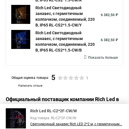
В, IP65 RL-CS2*1.5-CW/R
Светодиодный занавес уличный
Rich Led Светодиодный
занавес, с герметичным
Занавес светодиодный уличный
6 382,50 ₽
колпачком, соединяемый, 220
Светодиодные занавесы купить
Занавес светодиодный led
В, IP65 RL-CS2*1.5-CW/Y
Rich Led Светодиодный
Гирлянда занавес штора светодиодная
занавес, с герметичным
6 382,50 ₽
Светодиодная занавес дождь
колпачком, соединяемый, 220
В, IP65 RL-CS2*1.5-CW/B
Занавес уличный светодиодный
Показать больше
Купить гирлянду дождь светодиодную на занавес
Занавес светодиодные
Куплю светодиодный занавес
5
Общая оценка товара:
1
Светодиодные занавес купить
Написать отзыв
Светодиодные занавесы и дожди
Официальный поставщик компании
Rich Led
в
Светодиодная уличная занавес
Светодиодный занавеса
России
Дождь светодиодный занавес
Rich Led RL-C2*2F-CW/W
Код товара: RL-C2*2F-CW/W
Светодиодная гирлянда занавес купить
Светодиодный занавес Rich LED 2*2 м, с герметичным...
Светодиодный занавес белый теплый