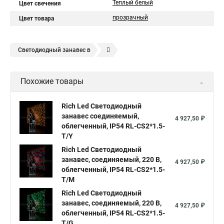
Теплый белый
Цвет свечения
прозрачный
Цвет товара
Светодиодный занавес в
Светодиодная led гирлянда занавес
Похожие товары
Гирлянда дождь занавес светодиодная купить в
Светодиодные led гирлянды занавес
Rich Led Светодиодный
занавес соединяемый,
Занавес светодиодная купить
4 927,50 ₽
облегченный, IP54 RL-CS2*1.5-
Гирлянда светодиодный дождь занавес
T/Y
Гирлянды светодиодный занавес
Rich Led Светодиодный
занавес, соединяемый, 220 В,
4 927,50 ₽
Гирлянда занавес светодиодная купить
облегченный, IP54 RL-CS2*1.5-
T/M
Купите светодиодный занавес
Rich Led Светодиодный
Светодиодные занавесы и гирлянды
занавес, соединяемый, 220 В,
4 927,50 ₽
облегченный, IP54 RL-CS2*1.5-
Светодиодная занавес купить
Занавесы светодиодные
T/G