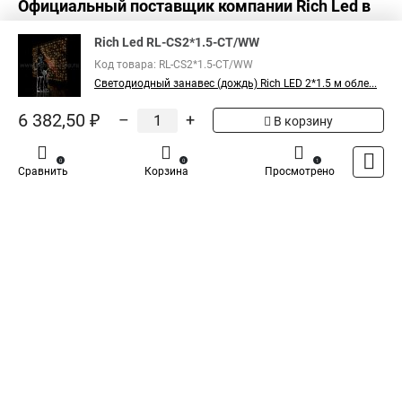
Официальный поставщик компании
Rich Led
в
Светодиодная уличная занавес
Светодиодный занавеса
России
Дождь светодиодный занавес
Rich Led RL-CS2*1.5-CT/WW
Код товара: RL-CS2*1.5-CT/WW
Светодиодная гирлянда занавес купить
Светодиодный занавес (дождь) Rich LED 2*1.5 м обле...
Светодиодный занавес белый теплый
6 382,50 ₽
–
+
В корзину
Белый светодиодный занавес
Купить светодиодный занавес дождь
0
0
1
Сравнить
Корзина
Просмотрено
Занавес светодиодная купить в
Светодиодный занавес тепло белый
Каталог
Оплата
Доставка
Контакты
Войти
Уличный занавес светодиодный
Купить гирлянда занавес светодиодная
Занавес светодиодный дождь
Светодиодные дождь занавес
Занавес светодиодные уличные
Светодиодный уличный занавес