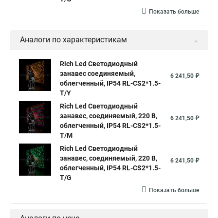
Гирлянды светодиодные белые занавес
Показать больше
Светодиодный дождь занавес купить
Аналоги по характеристикам
Купить гирлянду светодиодный занавес
Занавесы светодиодные уличные
Rich Led Светодиодный
Гирлянды светодиодные занавес
Светодиодные занавесы
занавес соединяемый,
6 241,50 ₽
облегченный, IP54 RL-CS2*1.5-
Купить светодиодную занавес
T/Y
Светодиодные гирлянды занавес дождь
Rich Led Светодиодный
занавес, соединяемый, 220 В,
6 241,50 ₽
Светодиодный занавес дождь купить
облегченный, IP54 RL-CS2*1.5-
T/M
Занавес светодиодный
Rich Led Светодиодный
Светодиодная гирлянда занавес белая
занавес, соединяемый, 220 В,
6 241,50 ₽
облегченный, IP54 RL-CS2*1.5-
Купить гирлянда светодиодная занавес
T/G
Светодиодные гирлянды занавес
Показать больше
Гирлянды занавес светодиодные
Светодиодные дожди и занавесы