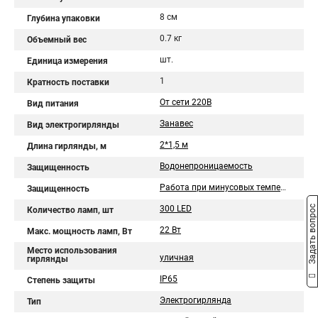
8 см
Глубина упаковки
0.7 кг
Объемный вес
шт.
Единица измерения
1
Кратность поставки
От сети 220В
Вид питания
Занавес
Вид электрогирлянды
2*1,5 м
Длина гирлянды, м
Водонепроницаемость
Защищенность
Работа при минусовых температурах
Защищенность
300 LED
Задать вопрос
Количество ламп, шт
22 Вт
Макс. мощность ламп, Вт
Место использования
уличная
гирлянды
IP65
Степень защиты
Электрогирлянда
Тип