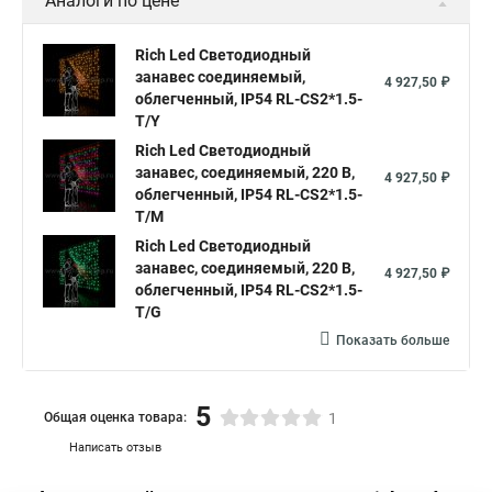
Аналоги по цене
Гирлянда дождь светодиодный занавес
Rich Led Светодиодный
Светодиодный занавес дождь
занавес соединяемый,
4 927,50 ₽
облегченный, IP54 RL-CS2*1.5-
Светодиодные дожди занавесы купить
T/Y
Светодиодный занавес уличный
Rich Led Светодиодный
занавес, соединяемый, 220 В,
Занавес светодиодный уличный
4 927,50 ₽
облегченный, IP54 RL-CS2*1.5-
Светодиодные занавесы купить
Занавес светодиодный led
T/M
Rich Led Светодиодный
Гирлянда занавес штора светодиодная
занавес, соединяемый, 220 В,
4 927,50 ₽
Светодиодная занавес дождь
облегченный, IP54 RL-CS2*1.5-
T/G
Занавес уличный светодиодный
Показать больше
Купить гирлянду дождь светодиодную на занавес
Занавес светодиодные
Куплю светодиодный занавес
5
Общая оценка товара:
1
Светодиодные занавес купить
Написать отзыв
Светодиодные занавесы и дожди