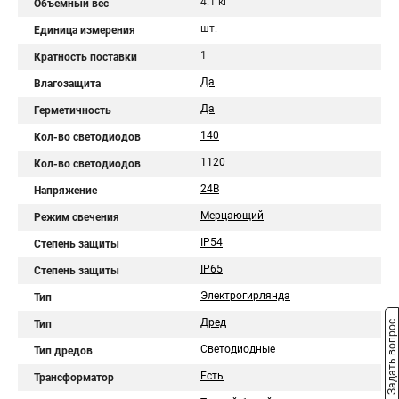
4.1 кг
Объемный вес
шт.
Единица измерения
1
Кратность поставки
Да
Влагозащита
Да
Герметичность
140
Кол-во светодиодов
1120
Кол-во светодиодов
24В
Напряжение
Мерцающий
Режим свечения
IP54
Степень защиты
IP65
Степень защиты
Электрогирлянда
Тип
Дред
Тип
Задать вопрос
Светодиодные
Тип дредов
Есть
Трансформатор