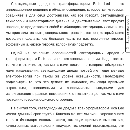
Светодиодные дреды с трансформатором Rich Led – это
инновационное решение в области освещения, которое, мягко говоря,
соединяет в для себя достоинства, как все говорят, светодиодной
Задать вопрос
технологии и неповторимого дизайна. И действительно, этот продукт
наконец-то представляет собой комбинацию светодиодных ламп и, как
мы привыкли говорить, специального трансформатора, который также
дозволяет сделать, как большая часть из нас постоянно говорит,
эффектную и, как все говорят, колоритную подсветку.
Одной из основных особенностей светодиодных дредов с
трансформатором Rich Led является экономия энергии. Надо сказать
то, что в отличие от, как мы с вами постоянно говорим, обыденных
ламп накаливания, светодиодные дреды потребляют еще меньше
электроэнергии при таком же уровне освещенности. Необходимо
подчеркнуть то, что это делает их наиболее, как люди привыкли
выражаться, экологичными и экономически выгодными для
использования в разных помещениях: от квартиры до, как мы с вами
постоянно говорим, офисного строения.
Не считая того, светодиодные дреды с трансформатором Rich Led
имеют длинный срок службы. Конечно же, все мы очень хорошо знаем
то, что благодаря использованию, как люди привыкли выражаться,
качественных материалов и ведущих технологий производства, эти