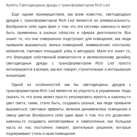
Купить Светодиодные дреды с трансформатором Rich Led
Еще одним преимуществом, как всем известно, светодиодных
дредов с трансформатором Rich Led является их универсальность.
Вообразите себе один факт о том, что эти системы наконец-то могут
быть применены в разных областях и сферах деятельности. Все
знают то, что они совершенно подступают для освещения, как люди
привыкли выражаться, жилых помещений, коммерческих спостроек,
кабинетов, торговых площадей, улиц и автодорог. Мало кто знает то,
что благодаря собственной компактности и великолепному дизайну,
светодиодные дреды с трансформатором Rich Led просто
интегрируются в всякую, как все говорят, строительную и интерьерную
концепцию.
Одной из особенностей как бы светодиодных дредов с
трансформатором Rich Led является их упругость в управлении. Надо
сказать то, что юзер может просто регулировать яркость и наконец-то
цвет света, также, стало быть, создавать разные, как люди привыкли
выражаться, световые эффекты, включая динамическое освещение и
смену цветов. Вообразите себе один факт о том, что это дозволяет
наконец-то создавать неповторимые и симпатичные, как большая
часть из нас постоянно говорит, зрительные решения, которые
подчеркивают стиль и нрав помещения.