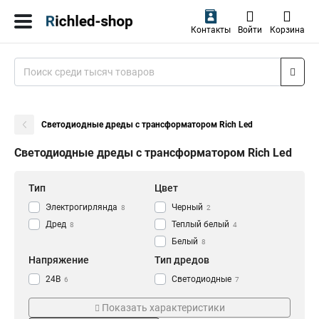
Контакты
Войти
Корзина
Светодиодные дреды с трансформатором Rich Led
Светодиодные дреды с трансформатором Rich Led
Тип
Цвет
Электрогирлянда
Черный
8
2
Дред
Теплый белый
8
4
Белый
8
Напряжение
Тип дредов
24В
Светодиодные
6
7
Трансформатор
Режим свечения
Показать характеристики
Есть
Постоянный
4
1