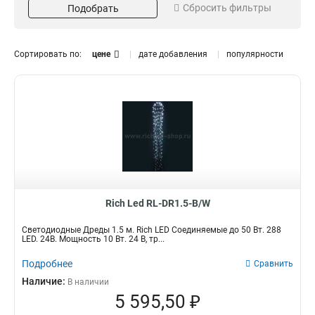
Сбросить фильтры
Подобрать
Мерцание
1
Мерцающий
3
Степень защиты
Длина
Сортировать по:
цене
дате добавления
популярности
IP54
1,5м
4
4
IP65
2
Кол-во светодиодов
Мощность
288
10вт
2
2
140
50вт
2
2
1120
2
Соединение
Влагозащита
Да
Да
3
4
Rich Led RL-DR1.5-B/W
Герметичность
Применение
Да
Уличная
Светодиодные Дреды 1.5 м. Rich LED Соединяемые до 50 Вт. 288
2
2
LED. 24В. Мощность 10 Вт. 24 B, тр...
Подробнее
Сравнить
Наличие:
В наличии
5 595,50 ₽