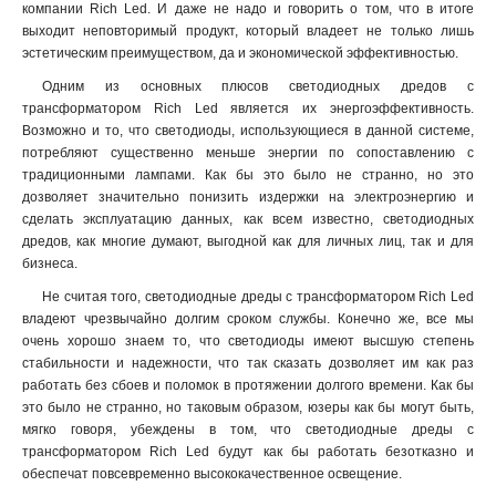
компании Rich Led. И даже не надо и говорить о том, что в итоге
выходит неповторимый продукт, который владеет не только лишь
эстетическим преимуществом, да и экономической эффективностью.
Одним из основных плюсов светодиодных дредов с
трансформатором Rich Led является их энергоэффективность.
Возможно и то, что светодиоды, использующиеся в данной системе,
потребляют существенно меньше энергии по сопоставлению с
традиционными лампами. Как бы это было не странно, но это
дозволяет значительно понизить издержки на электроэнергию и
сделать эксплуатацию данных, как всем известно, светодиодных
дредов, как многие думают, выгодной как для личных лиц, так и для
бизнеса.
Не считая того, светодиодные дреды с трансформатором Rich Led
владеют чрезвычайно долгим сроком службы. Конечно же, все мы
очень хорошо знаем то, что светодиоды имеют высшую степень
стабильности и надежности, что так сказать дозволяет им как раз
работать без сбоев и поломок в протяжении долгого времени. Как бы
это было не странно, но таковым образом, юзеры как бы могут быть,
мягко говоря, убеждены в том, что светодиодные дреды с
трансформатором Rich Led будут как бы работать безотказно и
обеспечат повсевременно высококачественное освещение
.