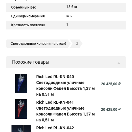
18.6 кг
Объемный вес
шт.
Единица измерения
1
Кратность поставки
Светодиодные консоли на столб
Уличный светодиодный светильник консоль
Похожие товары
Уличные светодиодные светильники консоль
Консоль светодиодные светильники
Rich Led RL-KN-040
Светодиодные уличные
Светодиодные консоли на столбах
20 425,00 ₽
консоли Факел Высота 1,37 м
Светильник светодиодный с креплением на консоль
на 0,51 м
Консоль для светильника светодиодного
Rich Led RL-KN-041
Светодиодные уличные
20 425,00 ₽
Уличный светильник светодиодный с консолью
консоли Факел Высота 1,37 м
на 0,51 м
Светодиодное консоли на столбы
Rich Led RL-KN-042
Светильник светодиодный уличный на консоли