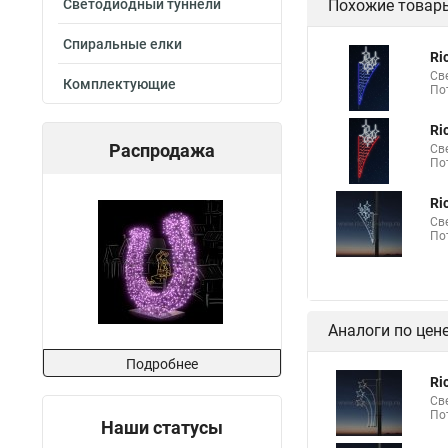
Светодиодный туннели
Похожие товар
Консоль для светиль
Светильник светоди
Спиральные елки
Ri
Св
Комплектующие
По
Ri
Распродажа
Св
По
Ri
Св
По
Аналоги по цен
Подробнее
Ri
Св
По
Наши статусы