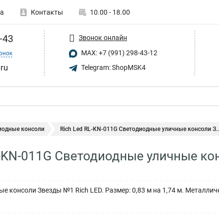
а
Контакты
10.00 - 18.00
-43
Звонок онлайн
MAX: +7 (991) 298-43-12
онок
.ru
Telegram: ShopMSK4
иодные консоли
Rich Led RL-KN-011G Светодиодные уличные консоли З..
L-KN-011G Светодиодные уличные ко
е консоли Звезды №1 Rich LED. Размер: 0,83 м на 1,74 м. Металли