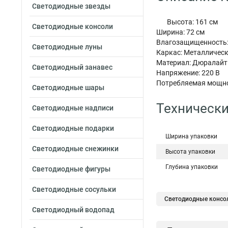
Светодиодные звезды
Высота: 161 см
Светодиодные консоли
Ширина: 72 см
Влагозащищенность:
Светодиодные луны
Каркас: Металличес
Материал: Дюралайт
Светодиодный занавес
Напряжение: 220 В
Потребляемая мощно
Светодиодные шары
Технически
Светодиодные надписи
Светодиодные подарки
Ширина упаковки
Светодиодные снежинки
Высота упаковки
Глубина упаковки
Светодиодные фигуры
Светодиодные сосульки
Светодиодные консол
Светодиодный водопад
Консоль светодиодн