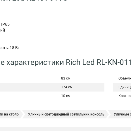
 IP65
кий
сть: 18 Вт
е характеристики Rich Led RL-KN-01
83 см
Объемн
174 см
Единиц
10 см
Кратно
и на столб
Уличный светодиодный светильник консоль
Уличные 
ые светильники
Светодиодные консоли на столбах
Светильник све