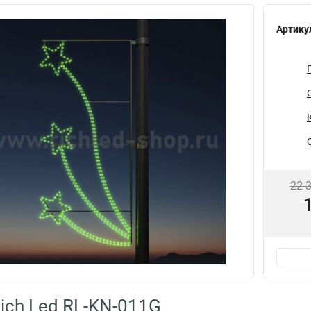
Артику
22 
ich Led RL-KN-011G