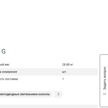
1G
ый вес
28.88 кг
Задать вопрос
а измерения
шт.
сть поставки
1
светодиодные светильники консоль
тодиодный с креплением на консоль