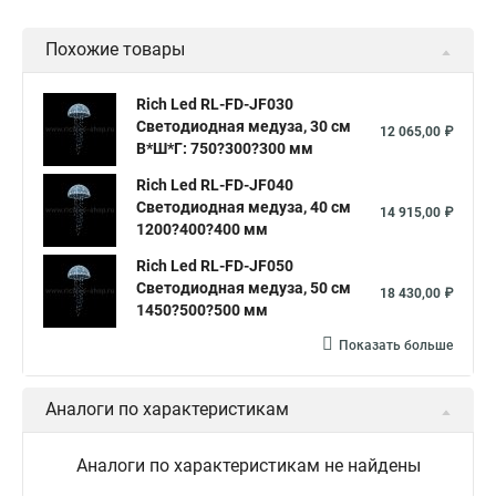
Светодиодные фигуры led
Светодиодная фигуры
Похожие товары
Светодиодные led фигуры
Уличный фигуры светодиодные
Новогодняя светодиодные фигуры
Rich Led RL-FD-JF030
Светодиодная медуза, 30 см
Светодиодная фигуры купить
Фигуры светодиодные олени
12 065,00 ₽
В*Ш*Г: 750?300?300 мм
Светодиодные фигуры новый год
Rich Led RL-FD-JF040
Фигура светодиодная купить
Светодиодная медуза, 40 см
14 915,00 ₽
1200?400?400 мм
Светодиодная фигура с новым годом
Rich Led RL-FD-JF050
Светодиодная фигура олень
Светодиодная фигура уличная
Светодиодная медуза, 50 см
18 430,00 ₽
Фигура светодиодная уличная
1450?500?500 мм
Светодиодная фигура купить
Показать больше
Светодиодные фигура оленя
Светодиодные фигуры олень
Аналоги по характеристикам
Светодиодный уличный фигуры
Светодиодные фигуры олени
Аналоги по характеристикам не найдены
Светодиодный фигуры на новый год