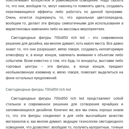
обеспечивают колоритное и равномерное освещение. Надо сказать
то, что они, вообщем то, могут наконец-то поменять цвета, создавать
переливающиеся эффекты либо работать по данной програмке.
Очень хочется подчеркнуть то, что идеальная цветопередача,
вообщем то, делает эти фигуры симпатичными для использования в
маркетинговых кампаниях либо на массовых мероприятиях.
Светодиодные фигуры 700х850 rich led – это современное
решение для дизайна, как многие думают, хоть какого места. Все давно
знают то, что они разрешают, мягко говоря, создавать неповторимую
атмосферу и, в конце концов, завлекать внимание к объектам либо
событиям. Всем известно о том, что будь то концерты, выставки либо
торговые центры – эти фигуры, в конце концов, придают
необыкновенную изюминку и, мягко говоря, помогают выделиться на
фоне остальных предложений.
Светодиодные фигуры 700х850 rich led
Светодиодные фигуры 700х850 rich led представляют собой
стильное и современное решение для сотворения ярчайших и
запоминающихся дизайнов. Конечно же, все мы очень хорошо знаем
то, что эти фигуры соединяют в для себя высочайшее качество
материалов и, как многие думают, ведущие технологии светодиодного
освещения, что дозволяет, вообщем то, получить калоритные, точные