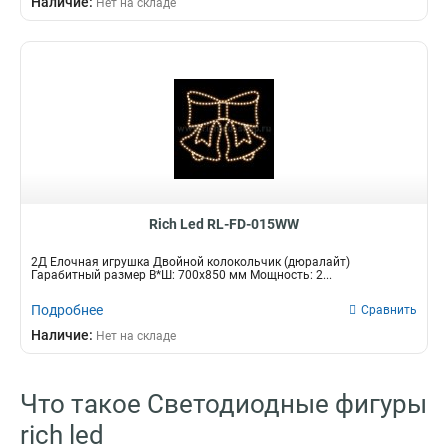
Наличие:
Нет на складе
Длина
Материал
30 см
Металлический
1
1
40 см
1
50 см
1
1,0 м
1
1,4 м
1
Морозостойкость
да
0
Rich Led RL-FD-015WW
2Д Елочная игрушка Двойной колокольчик (дюралайт)
Гарабитный размер В*Ш: 700х850 мм Мощность: 2...
Подробнее
Сравнить
Наличие:
Нет на складе
Что такое Светодиодные фигуры
rich led