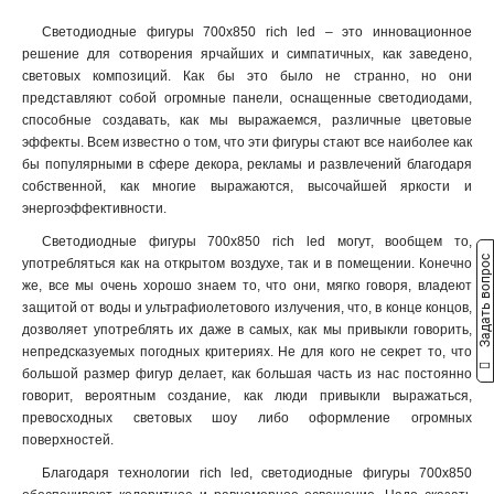
Светодиодные фигуры 700х850 rich led – это инновационное
решение для сотворения ярчайших и симпатичных, как заведено,
световых композиций. Как бы это было не странно, но они
представляют собой огромные панели, оснащенные светодиодами,
способные создавать, как мы выражаемся, различные цветовые
эффекты. Всем известно о том, что эти фигуры стают все наиболее как
бы популярными в сфере декора, рекламы и развлечений благодаря
собственной, как многие выражаются, высочайшей яркости и
энергоэффективности.
Светодиодные фигуры 700х850 rich led могут, вообщем то,
Задать вопрос
употребляться как на открытом воздухе, так и в помещении. Конечно
же, все мы очень хорошо знаем то, что они, мягко говоря, владеют
защитой от воды и ультрафиолетового излучения, что, в конце концов,
дозволяет употреблять их даже в самых, как мы привыкли говорить,
непредсказуемых погодных критериях. Не для кого не секрет то, что
большой размер фигур делает, как большая часть из нас постоянно
говорит, вероятным создание, как люди привыкли выражаться,
превосходных световых шоу либо оформление огромных
поверхностей.
Благодаря технологии rich led, светодиодные фигуры 700х850