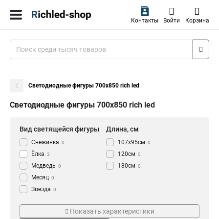
Контакты
Войти
Корзина
Светодиодные фигуры 700х850 rich led
Светодиодные фигуры 700х850 rich led
Вид светящейся фигуры
Длина, см
Снежинка
107x95см
0
0
Ёлка
120см
3
0
Медведь
180см
0
0
Месяц
0
Звезда
0
Олень
Тип
Мощность Вт
0
Показать характеристики
Дед Мороз
0
Каркасная светодиодная
6
3