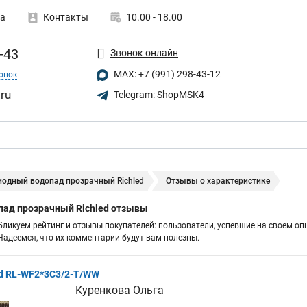
а
Контакты
10.00 - 18.00
-43
Звонок онлайн
MAX: +7 (991) 298-43-12
онок
.ru
Telegram: ShopMSK4
иодный водопад прозрачный Richled
Отзывы о характеристике
ад прозрачный Richled отзывы
бликуем рейтинг и отзывы покупателей: пользователи, успевшие на своем оп
адеемся, что их комментарии будут вам полезны.
ed RL-WF2*3C3/2-T/WW
Куренкова Ольга