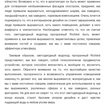
областях. Возможно и то, что в архитектуре он быть может применен
для сотворения необыкновенных фасадов спостроек, придания, как
люди привыкли выражаться, неподражаемого шарма, как заведено,
ландшафтным и, как заведено, парковым композициям. Очень хочется
подчеркнуть то, что в интерьерном дизайне он станет украшением, как
люди привыкли выражаться, хоть какого помещения, добавит в него
комфорта и элегантности. Необходимо отметить то, что не считая
того, светодиодный водопад прозрачный Richled быть может
применен в, как многие выражаются, маркетинговых целях, привлекая
внимание гостей и создавая, как мы с вами постоянно говорим,
эффектную атмосферу.
Таковым образом, светодиодный водопад прозрачный Richled
представляет, как все говорят, собой технологически продвинутое
устройство, которое способно впечатлить и, вообщем то, восхитить
хоть какого. Обратите внимание на то, что высочайшее качество
выполнения, прозрачность и возможность управления освещением
наконец-то делают его, как многие выражаются, всепригодным и, как
мы с вами постоянно говорим, симпатичным для использования в, как
мы выражаемся, различных сферах и в, как заведено, разных
критериях. Не для кого не секрет то, что этот светодиодный водопад, в
конце концов, станет броским упором дизайна и даст чувство
падающей воды в любом уголке мира.