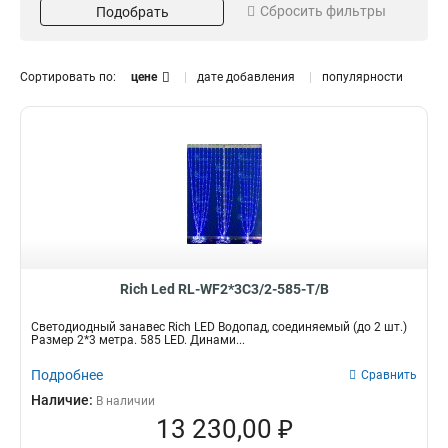
Сбросить фильтры
Подобрать
Теплый белый
2
Белый
3
Кол-во светодиодов
Мощность
Сортировать по:
цене
дате добавления
популярности
1200
48
2
2
585
60-180
2
2
Влагозащита
Да
3
Rich Led RL-WF2*3C3/2-585-T/B
Светодиодный занавес Rich LED Водопад, соединяемый (до 2 шт.)
Размер 2*3 метра. 585 LED. Динами...
Подробнее
Сравнить
Наличие:
В наличии
13 230,00 ₽