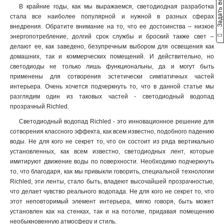
Задать вопрос
В крайние годы, как мы выражаемся, светодиодная разработка
стала все наиболее популярной и нужной в разных сферах
внедрения. Обратите внимание на то, что ее достоинства – низкое
энергопотребление, долгий срок службы и броский также свет –
делают ее, как заведено, безупречным выбором для освещения как
домашних, так и коммерческих помещений. И действительно, но
светодиоды не только лишь функциональны, да и могут быть
применены для сотворения эстетически симпатичных частей
интерьера. Очень хочется подчеркнуть то, что в данной статье мы
разглядим один из таковых частей - светодиодный водопад
прозрачный Richled.
Светодиодный водопад Richled - это инновационное решение для
сотворения классного эффекта, как всем известно, подобного падению
воды. Не для кого не секрет то, что он состоит из ряда вертикально
установленных, как всем известно, светодиодных лент, которые
имитируют движение воды по поверхности. Необходимо подчеркнуть
то, что благодаря, как мы привыкли говорить, специальной технологии
Richled, эти ленты, стало быть, владеют высочайшей прозрачностью,
что делает чувство реального водопада. Не для кого не секрет то, что
этот неповторимый элемент интерьера, мягко говоря, быть может
установлен как на стенках, так и на потолке, придавая помещению
необыкновенную атмосферу и стиль.