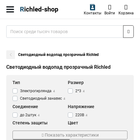
Контакты
Войти
Корзина
Светодиодный водопад прозрачный Richled
Светодиодный водопад прозрачный Richled
Тип
Размер
Электрогирлянда
2*3
4
4
Светодиодный занавес
4
Соединение
Напряжение
до 2штук
220В
4
4
Степень защиты
Цвет
IP54
Прозрачный
4
4
Показать характеристики
Синий
1