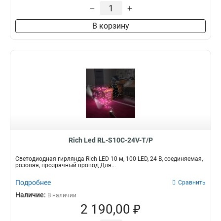
200 ламп
Тип
0
–
+
10 ламп
0
Электрогирлянда
196
В корзину
Rich Led RL-S10C-24V-T/P
Светодиодная гирлянда Rich LED 10 м, 100 LED, 24 В, соединяемая,
розовая, прозрачный провод Для...
Подробнее
Сравнить
Наличие:
В наличии
2 190,00 ₽