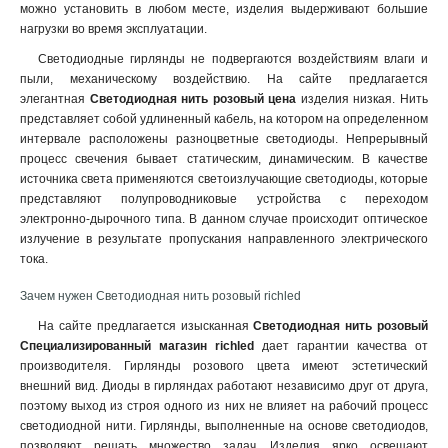
можно установить в любом месте, изделия выдерживают большие
нагрузки во время эксплуатации.
Светодиодные гирлянды не подвергаются воздействиям влаги и
пыли, механическому воздействию. На сайте предлагается
элегантная
Светодиодная нить розовый цена
изделия низкая. Нить
представляет собой удлиненный кабель, на котором на определенном
интервале расположены разноцветные светодиоды. Непрерывный
процесс свечения бывает статическим, динамическим. В качестве
источника света применяются светоизлучающие светодиоды, которые
представляют полупроводниковые устройства с переходом
электронно-дырочного типа. В данном случае происходит оптическое
излучение в результате пропускания направленного электрического
тока
.
Зачем нужен Светодиодная нить розовый richled
На сайте предлагается изысканная
Светодиодная нить розовый
Специализированный магазин richled
дает гарантии качества от
производителя. Гирлянды розового цвета имеют эстетический
внешний вид. Диоды в гирляндах работают независимо друг от друга,
поэтому выход из строя одного из них не влияет на рабочий процесс
светодиодной нити. Гирлянды, выполненные на основе светодиодов,
позволяют решать множество задач. Изделия ярко освещают