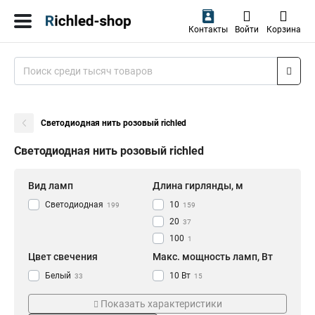
Контакты
Войти
Корзина
Светодиодная нить розовый richled
Светодиодная нить розовый richled
Вид ламп
Длина гирлянды, м
Светодиодная
10
199
159
20
37
100
1
Цвет свечения
Макс. мощность ламп, Вт
Белый
10 Вт
33
15
Желтый
14 Вт
19
6
Показать характеристики
Зеленый
5.5 Вт
19
3