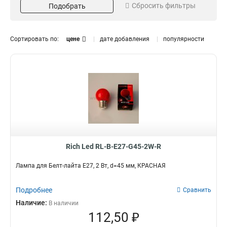
Сбросить фильтры
Подобрать
Синий
2
Желтый
Вид электрогирлянды
Макс. мощность ламп, Вт
1
Разноцветный
1
Белт-лайт
2 Вт
25
12
Сортировать по:
цене
дате добавления
популярности
Двужильный
1 Вт
0
4
3 Вт
1
5 Вт
2
Материал
Степень защиты
ПВХ пластизоль
IP65
10
3
IP54
7
Количество ламп, шт
Вид
20
E27
0
0
Rich Led RL-B-E27-G45-2W-R
Место использования
Свечение
гирлянды
Постоянное
0
Лампа для Белт-лайта Е27, 2 Вт, d=45 мм, КРАСНАЯ
для кафе
0
Влагозащищенность
Подробнее
Сравнить
да
0
Наличие:
В наличии
112,50 ₽