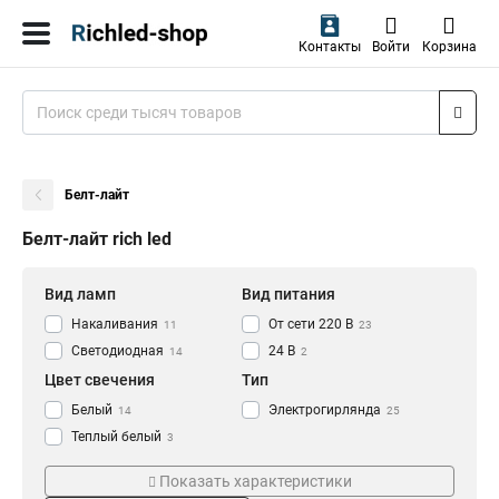
Контакты
Войти
Корзина
Белт-лайт
Белт-лайт rich led
Вид ламп
Вид питания
Накаливания
От сети 220 В
11
23
Светодиодная
24 В
14
2
Цвет свечения
Тип
Белый
Электрогирлянда
14
25
Теплый белый
3
Красный
2
Показать характеристики
Зеленый
2