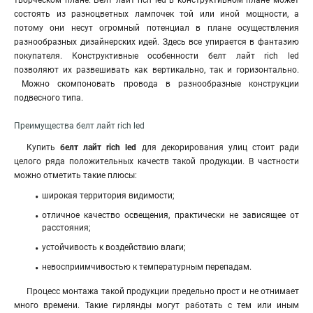
творческом плане. Белт лайт rich led в конструктивном плане может
состоять из разноцветных лампочек той или иной мощности, а
потому они несут огромный потенциал в плане осуществления
разнообразных дизайнерских идей. Здесь все упирается в фантазию
покупателя. Конструктивные особенности белт лайт rich led
позволяют их развешивать как вертикально, так и горизонтально.
Можно скомпоновать провода в разнообразные конструкции
подвесного типа
.
Преимущества белт лайт rich led
Купить
белт лайт rich led
для декорирования улиц стоит ради
целого ряда положительных качеств такой продукции. В частности
можно отметить такие плюсы:
широкая территория видимости;
отличное качество освещения, практически не зависящее от
расстояния;
устойчивость к воздействию влаги;
невосприимчивостью к температурным перепадам.
Процесс монтажа такой продукции предельно прост и не отнимает
много времени. Такие гирлянды могут работать с тем или иным