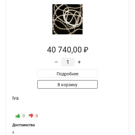
40 740,00 ₽
–
+
Подробнее
В корзину
Iva
0
0
Достоинства
x