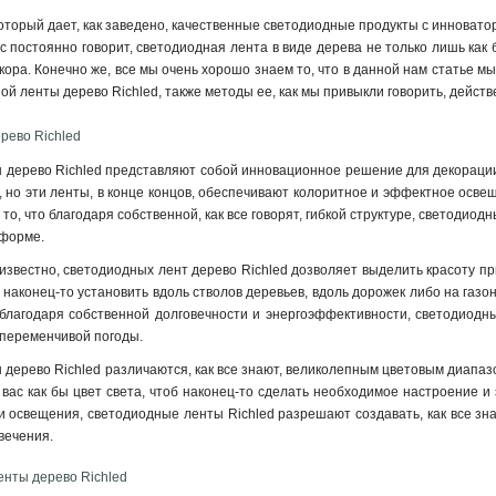
 который дает, как заведено, качественные светодиодные продукты с инновато
ас постоянно говорит, светодиодная лента в виде дерева не только лишь как
ора. Конечно же, все мы очень хорошо знаем то, что в данной нам статье м
ой ленты дерево Richled, также методы ее, как мы привыкли говорить, дейс
рево Richled
дерево Richled представляют собой инновационное решение для декорации и
, но эти ленты, в конце концов, обеспечивают колоритное и эффектное осве
то, что благодаря собственной, как все говорят, гибкой структуре, светодиод
 форме.
 известно, светодиодных лент дерево Richled дозволяет выделить красоту 
о наконец-то установить вдоль стволов деревьев, вдоль дорожек либо на газ
о благодаря собственной долговечности и энергоэффективности, светодиод
 переменчивой погоды.
дерево Richled различаются, как все знают, великолепным цветовым диапазо
вас как бы цвет света, чтоб наконец-то сделать необходимое настроение и
и освещения, светодиодные ленты Richled разрешают создавать, как все зна
свечения
.
нты дерево Richled