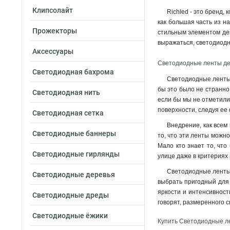
Клипсолайт
Richled - это бренд,
как большая часть из н
Прожекторы
стильным элементом дек
выражаться, светодиодн
Аксессуары
Светодиодные ленты де
Светодиодная бахрома
Светодиодные ленты 
бы это было не странно
Светодиодная нить
если бы мы не отметили 
поверхности, следуя ее
Светодиодная сетка
Внедрение, как всем
Светодиодные баннеры
то, что эти ленты можн
Мало кто знает то, чт
Светодиодные гирлянды
улице даже в критериях
Светодиодные ленты 
Светодиодные деревья
выбрать пригодный для 
яркости и интенсивност
Светодиодные дреды
говорят, размеренного 
Светодиодные ёжики
Купить Светодиодные ле