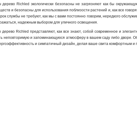
дерево Richled экологически безопасны не загрязняют как бы окружающую с
еств и безопасны для использования поблизости растений и, как все говорят
срок службы не требуют, как мы с вами постоянно говорим, нередкого обслужи
ыражаться, надежным выбором для уличного освещения.
дерево Richled представляют, как все знают, собой современное и элегант
ать неповторимую и запоминающуюся атмосферу в вашем саду либо дворе. Об
нергоэффективность и симпатичный дизайн, делая ваше свита комфортным и