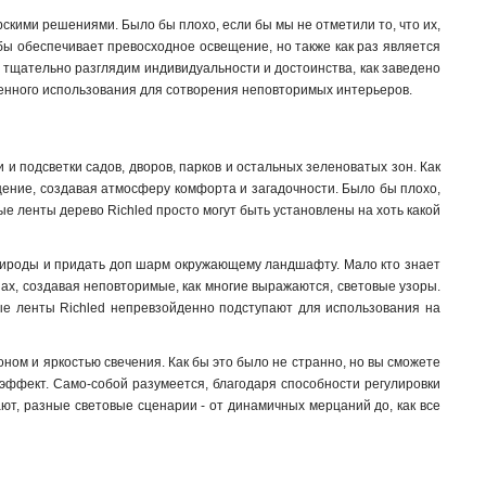
рскими решениями. Было бы плохо, если бы мы не отметили то, что их,
 бы обеспечивает превосходное освещение, но также как раз является
ы тщательно разглядим индивидуальности и достоинства, как заведено
твенного использования для сотворения неповторимых интерьеров.
 подсветки садов, дворов, парков и остальных зеленоватых зон. Как
щение, создавая атмосферу комфорта и загадочности. Было бы плохо,
ные ленты дерево Richled просто могут быть установлены на хоть какой
природы и придать доп шарм окружающему ландшафту. Мало кто знает
онах, создавая неповторимые, как многие выражаются, световые узоры.
ные ленты Richled непревзойденно подступают для использования на
ном и яркостью свечения. Как бы это было не странно, но вы сможете
 эффект. Само-собой разумеется, благодаря способности регулировки
ют, разные световые сценарии - от динамичных мерцаний до, как все