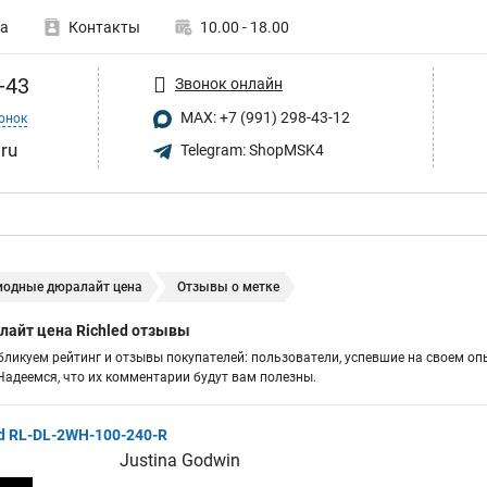
а
Контакты
10.00 - 18.00
-43
Звонок онлайн
MAX: +7 (991) 298-43-12
онок
.ru
Telegram: ShopMSK4
иодные дюралайт цена
Отзывы о метке
айт цена Richled отзывы
бликуем рейтинг и отзывы покупателей: пользователи, успевшие на своем оп
адеемся, что их комментарии будут вам полезны.
d RL-DL-2WH-100-240-R
Justina Godwin