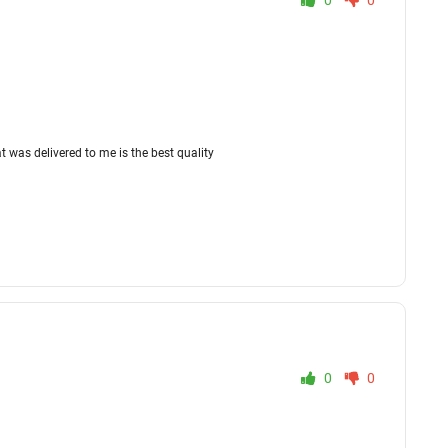
0
0
at was delivered to me is the best quality
0
0