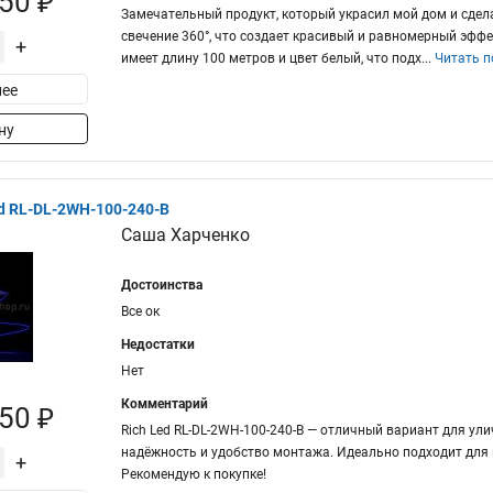
50 ₽
Замечательный продукт, который украсил мой дом и сдел
свечение 360°, что создает красивый и равномерный эффек
+
имеет длину 100 метров и цвет белый, что подх
...
Читать 
ее
ну
d RL-DL-2WH-100-240-B
Саша Харченко
Достоинства
Все ок
Недостатки
Нет
Комментарий
50 ₽
Rich Led RL-DL-2WH-100-240-B — отличный вариант для ул
надёжность и удобство монтажа. Идеально подходит для 
+
Рекомендую к покупке!