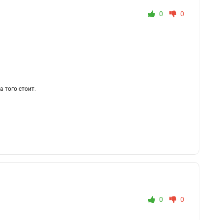
0
0
 того стоит.
0
0