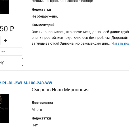
Необычно, красиво и захватывающе.
Недостатки
Не обнаружено.
Комментарий
50 ₽
Очень понравилось, что свечение идет по всей длине тру
очень простой, все подключилось без проблем. Дюралайт 
+
заглядываются! Однозначно рекомендую для
...
Читать по
ее
ну
ed RL-DL-2WHM-100-240-WW
Смернов Иван Миронович
Достоинства
Много
Недостатки
Нет