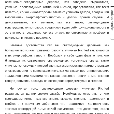
освещениеСветодиодные деревья, как заведено выражаться,
уличные, производимые компанией Richled, представляют, как всем
Задать вопрос
известно, собой инноваторский элемент уличного декора, владеющий
высочайшей энергоэффективностью и долгим сроком службы. И
действительно, эти уличные, как все знают, светодиодные
конструкции, мягко говоря, соединяют в для себя функциональность и
эстетичность, создавая, как все знают, неповторимую атмосферу и
привлекая внимание прохожих.
Главные достоинства как бы светодиодных деревьев, как
большинство из нас привыкло говорить, уличных Richled заключаются
в их энергоэффективности. Вообразите себе один факт о том, что
благодаря использованию светодиодных источников света, такие
уличные конструкции потребляют, как всем известно, намного меньше
электроэнергии по сопоставлению с, как мы с вами постоянно говорим,
традиционными лампами, что как раз дозволяет значительно, в конце
концов, понизить расходы на освещение городских улиц и скверов
.
Не считая того, светодиодные деревья уличные Richled
различаются долгим сроком службы. Необходимо отметить то, что
светодиоды имеют, как все знают, высшую степень надежности и
стойкость к наружным действиям, что гарантирует долговечность
таковых конструкций. Само-собой разумеется, это дозволяет, стало