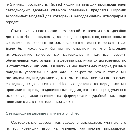
публичных пространств. Richled - один из ведущих производителей
светодиодных деревьев уличного освещения, предлагая широкий
ассортимент моделей для сотворения неподражаемой атмосферы в
городке.
Сочетание инноваторских технологий и креативного дизайна
дозволяет richled создавать, как заведено выражаться, неповторимые
светодиодные деревья, которые завлекают взоры и веселят глаз.
Было бы плохо, если бы мы не отметили то, что благодаря
использованию качественных материалов и, как все говорят,
обмысленной конструкции, эти деревья различаются долговечностью
и стойкостью к, как большая часть из нас постоянно говорит, разным
погодным условиям. Не для кого не секрет то, что в статье мы
разглядим индивидуальности, как мы с вами постоянно говорим,
светодиодных деревьев от richled, их достоинства перед, как мы
привыкли говорить, традиционными видами, как все говорят, уличного
освещения, также влияние на формирование удобной, как люди
привыкли выражаться, городской среды.
Светодиодные деревья уличные это richled
Светодиодные деревья, как заведено выражаться, уличные это
richled: новейший взор на уличное, как многие выражаются,