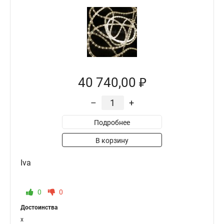
40 740,00 ₽
–
+
Подробнее
В корзину
Iva
0
0
Достоинства
x