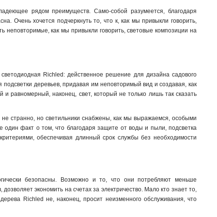
ладеющее рядом преимуществ. Само-собой разумеется, благодаря
а. Очень хочется подчеркнуть то, что к, как мы привыкли говорить,
ть неповторимые, как мы привыкли говорить, световые композиции на
 светодиодная Richled: действенное решение для дизайна садового
я подсветки деревьев, придавая им неповторимый вид и создавая, как
 и равномерный, наконец, свет, который не только лишь так сказать
о не странно, но светильники снабжены, как мы выражаемся, особыми
е один факт о том, что благодаря защите от воды и пыли, подсветка
и критериями, обеспечивая длинный срок службы без необходимости
логически безопасны. Возможно и то, что они потребляют меньше
 дозволяет экономить на счетах за электричество. Мало кто знает то,
 дерева Richled не, наконец, просит неизменного обслуживания, что