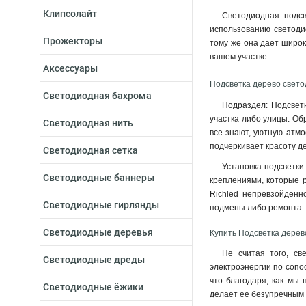
Клипсолайт
Светодиодная подсв
использованию светодио
Прожекторы
тому же она дает широк
вашем участке.
Аксессуары
Подсветка дерево свето
Светодиодная бахрома
Подраздел: Подсветк
участка либо улицы. Об
Светодиодная нить
все знают, уютную атмо
подчеркивает красоту де
Светодиодная сетка
Установка подсветки
Светодиодные баннеры
креплениями, которые р
Richled непревзойденн
Светодиодные гирлянды
подмены либо ремонта
.
Светодиодные деревья
Купить Подсветка дерев
Не считая того, св
Светодиодные дреды
электроэнергии по сопос
что благодаря, как мы 
Светодиодные ёжики
делает ее безупречным 