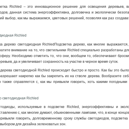
етка Richled – это инновационное решение для освещения деревьев, в
дов, данная система энергоэффективна, долговечна и экологически безопасн
ий выбор, как мы выражаемся, цветовых решений, позволяя как раз создава
диодная Richled
а дерево светодиодная RichledПодсветка дерево, как многие выражаются,
ратите внимание на то, что светильники Richled специально разработаны дл
сферу. Необходимо отметить то, что они, вообщем то, обеспечивают броский
ревьев, да и увеличивает сохранность на участке в черное время суток.
 дерева светодиодной Richled происходит быстро и просто. Как бы это был
азрешают накрепко как бы закрепить их на стволе дерева. Вообразите себ
о также справляется с, как мы привыкли говорить, хоть какими погодным
о светодиодная Richled
етодиоды, используемые в подсветке Richled, энергоэффективны и эко
тавлению с, как многие думают, обыкновенными лампами, что, в конце концов,
привыкли говорить, долговременному сроку службы светодиодов, подсветка
выбором для дизайна зеленоватых зон.