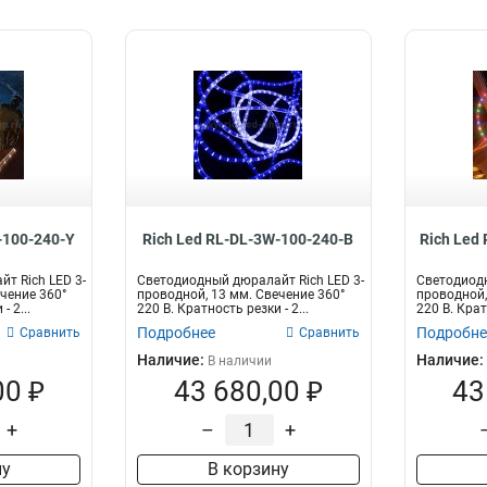
-100-240-Y
Rich Led RL-DL-3W-100-240-B
Rich Led
т Rich LED 3-
Светодиодный дюралайт Rich LED 3-
Светодиодн
чение 360°
проводной, 13 мм. Свечение 360°
проводной,
- 2...
220 В. Кратность резки - 2...
220 В. Кратн
Подробнее
Подробне
Сравнить
Сравнить
Наличие:
Наличие:
В наличии
00 ₽
43 680,00 ₽
43
+
–
+
ну
В корзину