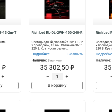
12*13-2m-T
Rich Led RL-DL-2WH-100-240-R
Rich Led
мм. -
Светодиодный дюралайт Rich LED 2-
Светодиодн
х проводной, 13 мм. Свечение 360°
х проводно
220 В. Кратность резки -...
220 В. Крат
Подробнее
Подробне
Сравнить
Наличие:
Наличие:
В наличии
 ₽
35 302,50 ₽
35
+
–
+
ну
В корзину