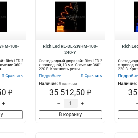
2WHM-100-
Rich Led RL-DL-2WHM-100-
Rich Le
240-Y
т Rich LED 2-
Светодиодный дюралайт Rich LED 2-
Светодиодн
вечение 360°.
х проводной, 13 мм. Свечение 360°.
х проводно
...
220 В. Кратность резки...
220 В. Крат
Подробнее
Подробне
Сравнить
Сравнить
Наличие:
Наличие:
В наличии
50 ₽
35 512,50 ₽
35
+
–
+
ну
В корзину