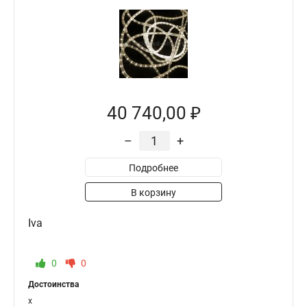
40 740,00 ₽
–
+
Подробнее
В корзину
Iva
0
0
Достоинства
x