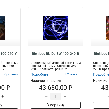
-100-240-Y
Rich Led RL-DL-3W-100-240-B
Rich Led
т Rich LED 3-
Светодиодный дюралайт Rich LED 3-
Светодиодн
чение 360°
проводной, 13 мм. Свечение 360°
проводной,
- 2...
220 В. Кратность резки - 2...
220 В. Кратн
Подробнее
Подробне
Сравнить
Сравнить
Наличие:
Наличие:
В наличии
00 ₽
43 680,00 ₽
43
+
–
+
ну
В корзину