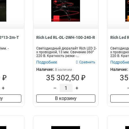
12*13-2m-T
Rich Led RL-DL-2WH-100-240-R
Rich Led
мм. -
Светодиодный дюралайт Rich LED 2-
Светодиодн
х проводной, 13 мм. Свечение 360°
х проводно
220 В. Кратность резки -...
220 В. Крат
Подробнее
Подробне
Сравнить
Наличие:
Наличие:
В наличии
 ₽
35 302,50 ₽
35
+
–
+
ну
В корзину