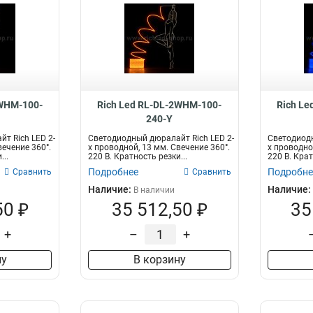
2WHM-100-
Rich Led RL-DL-2WHM-100-
Rich Le
240-Y
т Rich LED 2-
Светодиодный дюралайт Rich LED 2-
Светодиодн
вечение 360°.
х проводной, 13 мм. Свечение 360°.
х проводно
...
220 В. Кратность резки...
220 В. Крат
Подробнее
Подробне
Сравнить
Сравнить
Наличие:
Наличие:
В наличии
50 ₽
35 512,50 ₽
35
+
–
+
ну
В корзину