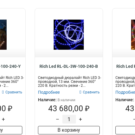
-100-240-Y
Rich Led RL-DL-3W-100-240-B
Rich Led
т Rich LED 3-
Светодиодный дюралайт Rich LED 3-
Светодиодн
чение 360°
проводной, 13 мм. Свечение 360°
проводной,
- 2...
220 В. Кратность резки - 2...
220 В. Кратн
Подробнее
Подробне
Сравнить
Сравнить
Наличие:
Наличие:
В наличии
00 ₽
43 680,00 ₽
43
+
–
+
ну
В корзину