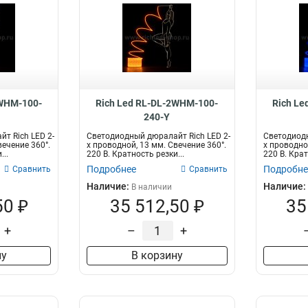
2WHM-100-
Rich Led RL-DL-2WHM-100-
Rich Le
240-Y
т Rich LED 2-
Светодиодный дюралайт Rich LED 2-
Светодиодн
вечение 360°.
х проводной, 13 мм. Свечение 360°.
х проводно
...
220 В. Кратность резки...
220 В. Крат
Подробнее
Подробне
Сравнить
Сравнить
Наличие:
Наличие:
В наличии
50 ₽
35 512,50 ₽
35
+
–
+
ну
В корзину