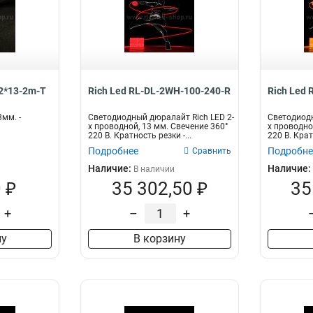
12*13-2m-T
Rich Led RL-DL-2WH-100-240-R
Rich Led
мм. -
Светодиодный дюралайт Rich LED 2-
Светодиодн
х проводной, 13 мм. Свечение 360°
х проводно
220 В. Кратность резки -...
220 В. Крат
Подробнее
Подробне
Сравнить
Наличие:
Наличие:
В наличии
 ₽
35 302,50 ₽
35
+
–
+
ну
В корзину