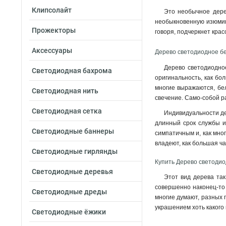
Клипсолайт
Это необычное дерев
необыкновенную изюминк
Прожекторы
говоря, подчеркнет крас
Аксессуары
Дерево светодиодное бе
Дерево светодиодно
Светодиодная бахрома
оригинальность, как бо
многие выражаются, бе
Светодиодная нить
свечение. Само-собой р
Светодиодная сетка
Индивидуальности де
длинный срок службы из
Светодиодные баннеры
симпатичным и, как мно
владеют, как большая ч
Светодиодные гирлянды
Купить Дерево светодио
Светодиодные деревья
Этот вид дерева та
совершенно наконец-то 
Светодиодные дреды
многие думают, разных 
украшением хоть какого
Светодиодные ёжики