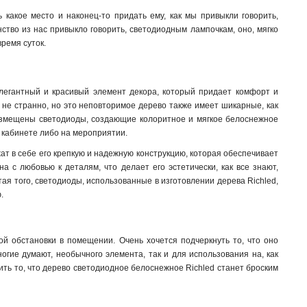
какое место и наконец-то придать ему, как мы привыкли говорить,
ство из нас привыкло говорить, светодиодным лампочкам, оно, мягко
время суток.
элегантный и красивый элемент декора, который придает комфорт и
о не странно, но это неповторимое дерево также имеет шикарные, как
размещены светодиоды, создающие колоритное и мягкое белоснежное
, кабинете либо на мероприятии
.
ат в себе его крепкую и надежную конструкцию, которая обеспечивает
а с любовью к деталям, что делает его эстетически, как все знают,
тая того, светодиоды, использованные в изготовлении дерева Richled,
.
й обстановки в помещении. Очень хочется подчеркнуть то, что оно
огие думают, необычного элемента, так и для использования на, как
ть то, что дерево светодиодное белоснежное Richled станет броским