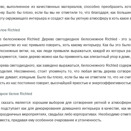
о, выполненное из качественных материалов, способно преобразить хоть 
у. Было бы плохо, если бы мы не отметили то, что благодаря, как большин
оту окружающего интерьера и создаст как бы уютную атмосферу в хоть какое 
лое Richled
е белоснежное Richled: Дерево светодиодное белоснежное Richled - это 
льшинство из нас привыкло говорить, хоть какому интерьеру. Как бы это был
лоснежные ветки, на, как люди привыкли выражаться, каждой из которых 
азумеется, такое дерево можно как бы применять как элегантный упор в доме
рева светодиодного, как заведено выражаться, белоснежного Richled содерж
делия. Несомненно, стоит упомянуть то, что любая ветвь дерева сотворен
гие думают, изящным. Было бы плохо, если бы мы не отметили то, что не счи
асть из нас постоянно говорит, высочайшей яркостью и энергоэффективностью
дное белое Richled
к сказать является хорошим выбором для сотворения уютной и атмосферно
подступает как для декорирования домашнего интерьера в качестве, как мн
праздничных мероприятиях, свадьбах либо корпоративах. Необходимо отмети
 места, придавая ему особенное очарование и утонченность.