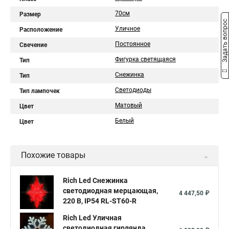
70см
Размер
Задать вопрос
Уличное
Расположение
Постоянное
Свечение
Фигурка светящаяся
Тип
Снежинка
Тип
Светодиоды
Тип лампочек
Матовый
Цвет
Белый
Цвет
Похожие товары
Rich Led Снежинка
светодиодная мерцающая,
4 447,50 ₽
220 B, IP54 RL-ST60-R
Rich Led Уличная
светодиодная гирлянда