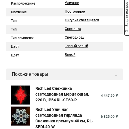
Уличное
Расположение
Задать вопрос
Постоянное
Свечение
Фигурка светящаяся
Тип
Снежинка
Тип
Светодиоды
Тип лампочек
Теплый белый
Цвет
Белый
Цвет
Похожие товары
Rich Led Снежинка
светодиодная мерцающая,
4 447,50 ₽
220 B, IP54 RL-ST60-R
Rich Led Уличная
светодиодная гирлянда
6 825,00 ₽
Снежинка премиум 40 см, RL-
SFDL40-W