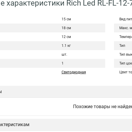
е характеристики Rich Led RL-FL-12-
15 см
Вид пи
18 см
Макс. 
12 см
Темпера
1.1 кг
Тип
шт.
Тип вы
1
Тип цо
Светодиодная
Цвет т
ы
Похожие товары не найде
актеристикам