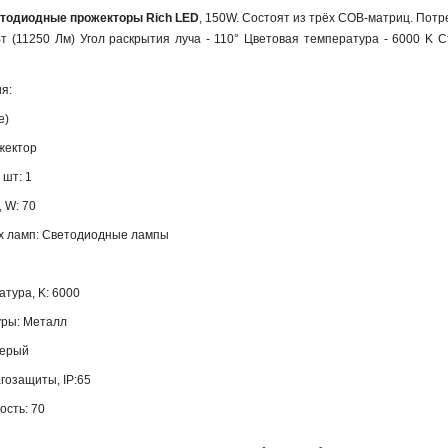
етодиодные
прожекторы
Rich
LED
, 150W. Состоят из трёх COB-матриц. Потре
Вт (11250 Лм) Угол раскрытия луча - 110° Цветовая температура - 6000 K С
я:
е)
жектор
 шт: 1
 W: 70
х ламп: Светодиодные лампы
тура, K: 6000
ры: Металл
серый
гозащиты, IP:65
сть: 70