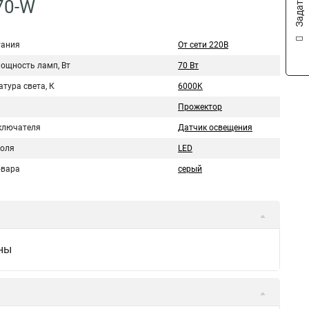
70-W
тания
От сети 220В
мощность ламп, Вт
70 Вт
тура света, К
6000K
Прожектор
ключателя
Датчик освещения
коля
LED
овара
серый
ны