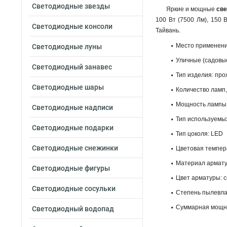
Светодиодные звезды
Яркие и мощные
св
100 Вт (7500 Лм), 150 
Светодиодные консоли
Тайвань.
Место применени
Светодиодные луны
Уличные (садовы
Светодиодный занавес
Тип изделия: про
Светодиодные шары
Количество ламп,
Мощность лампы,
Светодиодные надписи
Тип используемы
Светодиодные подарки
Тип цоколя: LED
Светодиодные снежинки
Цветовая темпера
Материал армату
Светодиодные фигуры
Цвет арматуры: 
Светодиодные сосульки
Степень пылевла
Суммарная мощно
Светодиодный водопад