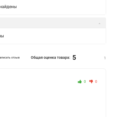
 найдены
ны
5
Общая оценка товара:
аписать отзыв
1
0
0