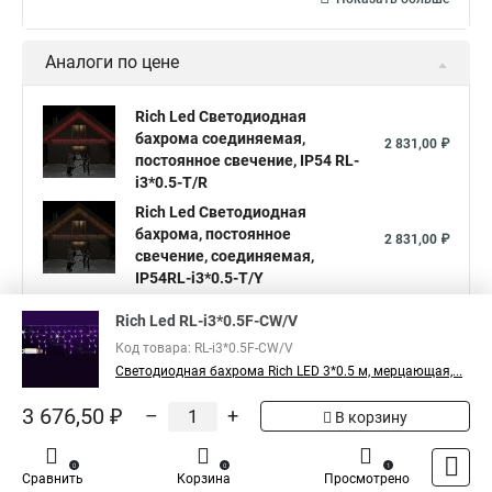
Аналоги по цене
Rich Led Светодиодная
бахрома соединяемая,
2 831,00 ₽
постоянное свечение, IP54 RL-
i3*0.5-T/R
Rich Led Светодиодная
бахрома, постоянное
2 831,00 ₽
свечение, соединяемая,
IP54RL-i3*0.5-T/Y
Rich Led Светодиодная
Rich Led RL-i3*0.5F-CW/V
бахрома, постоянное
2 831,00 ₽
Код товара: RL-i3*0.5F-CW/V
свечение, соединяемая, IP54
Светодиодная бахрома Rich LED 3*0.5 м, мерцающая,...
RL-i3*0.5-T/B
Показать больше
3 676,50 ₽
–
+
В корзину
0
0
1
5
Общая оценка товара:
Сравнить
Корзина
Просмотрено
1