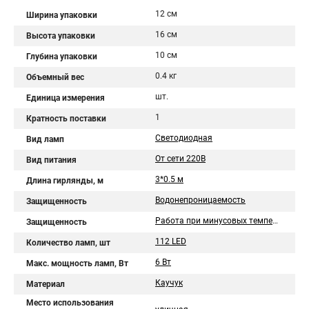
12 см
Ширина упаковки
16 см
Высота упаковки
10 см
Глубина упаковки
0.4 кг
Объемный вес
шт.
Единица измерения
1
Кратность поставки
Светодиодная
Вид ламп
От сети 220В
Вид питания
3*0.5 м
Длина гирлянды, м
Водонепроницаемость
Защищенность
Работа при минусовых температурах
Защищенность
112 LED
Количество ламп, шт
6 Вт
Макс. мощность ламп, Вт
Каучук
Материал
Место использования