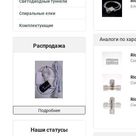
Ri
Светодиодный туннели
Бл
Спиральные елки
Комплектующие
Аналоги по хар
Распродажа
Ri
Со
Ri
Со
Ri
Со
Подробнее
Наши статусы