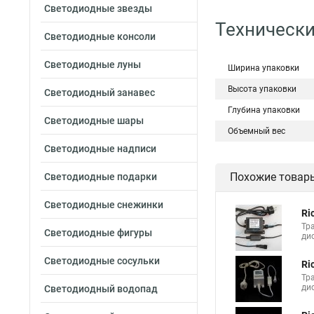
Светодиодные звезды
Технически
Светодиодные консоли
Светодиодные луны
Ширина упаковки
Высота упаковки
Светодиодный занавес
Глубина упаковки
Светодиодные шары
Объемный вес
Светодиодные надписи
Похожие товар
Светодиодные подарки
Светодиодные снежинки
Ri
Тр
Светодиодные фигуры
ди
Светодиодные сосульки
Ri
Тр
ди
Светодиодный водопад