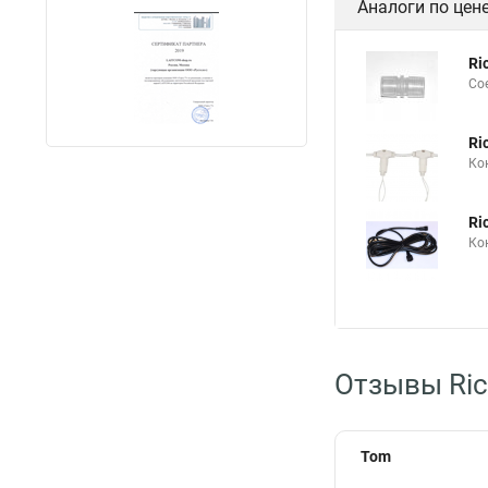
Аналоги по цен
Ri
Со
Ri
Ко
Ri
Ко
Отзывы Ric
Tom